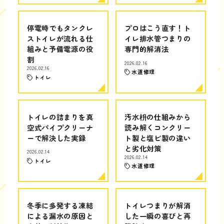
停電時でもタンクレ
プロはこう直す！ト
ストイレが流れる仕
イレ排水管つまりの
組みと予備電源の役
専門的解消法
割
2026.02.16
2026.02.16
水道修理
トイレ
トイレの詰まりを真
汚水枡の仕組みから
空式パイプクリーナ
読み解くコンクリー
ーで解決した実録
ト製と塩ビ製の違い
と劣化対策
2026.02.14
2026.02.14
トイレ
水道修理
冬季に多発する凍結
トイレつまりが解消
による漏水の原因と
した一瞬の喜びと再