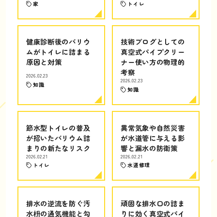
家
トイレ
健康診断後のバリウ
技術ブログとしての
ムがトイレに詰まる
真空式パイプクリー
原因と対策
ナー使い方の物理的
考察
2026.02.23
2026.02.23
知識
知識
節水型トイレの普及
異常気象や自然災害
が招いたバリウム詰
が水道管に与える影
まりの新たなリスク
響と漏水の防衛策
2026.02.21
2026.02.21
トイレ
水道修理
排水の逆流を防ぐ汚
頑固な排水口の詰ま
水枡の通気機能と勾
りに効く真空式パイ