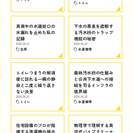
トイレ
真夜中の水道蛇口の
下水の悪臭を遮断す
水漏れを止めた私の
る汚水枡のトラップ
記録
機能の秘密
2026.06.23
2026.06.20
台所
水道修理
トイレつまりの解消
最終汚水枡の仕組み
後に訪れる一瞬の静
と公共下水道への接
寂と二度と繰り返さ
続を司るインフラの
ない決意
境界線
2026.06.20
2026.06.20
トイレ
水道修理
住宅設備のプロが指
物理学で理解する真
摘する洗濯機の排水
空式パイプクリーナ