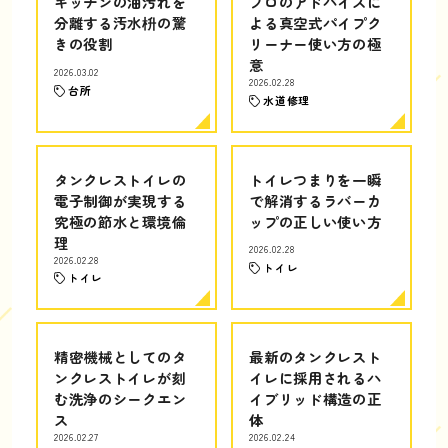
キッチンの油汚れを
プロのアドバイスに
分離する汚水枡の驚
よる真空式パイプク
きの役割
リーナー使い方の極
意
2026.03.02
2026.02.28
台所
水道修理
タンクレストイレの
トイレつまりを一瞬
電子制御が実現する
で解消するラバーカ
究極の節水と環境倫
ップの正しい使い方
理
2026.02.28
2026.02.28
トイレ
トイレ
精密機械としてのタ
最新のタンクレスト
ンクレストイレが刻
イレに採用されるハ
む洗浄のシークエン
イブリッド構造の正
ス
体
2026.02.27
2026.02.24