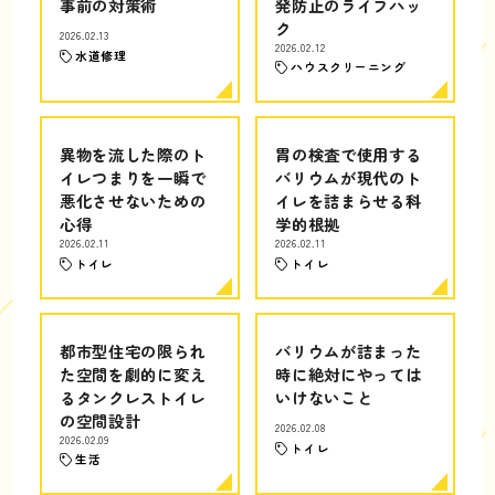
事前の対策術
発防止のライフハッ
ク
2026.02.13
2026.02.12
水道修理
ハウスクリーニング
異物を流した際のト
胃の検査で使用する
イレつまりを一瞬で
バリウムが現代のト
悪化させないための
イレを詰まらせる科
心得
学的根拠
2026.02.11
2026.02.11
トイレ
トイレ
都市型住宅の限られ
バリウムが詰まった
た空間を劇的に変え
時に絶対にやっては
るタンクレストイレ
いけないこと
の空間設計
2026.02.08
2026.02.09
トイレ
生活