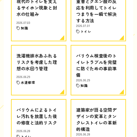
現代のトイレを支え
重曹とクエン酸の反
るサイホン現象と封
応を利用してトイレ
水の仕組み
つまりを一瞬で解決
する方法
2026.07.03
2026.07.01
知識
トイレ
洗濯機排水あふれる
バリウム検査後のト
リスクを考慮した理
イレトラブルを完璧
想の水回り管理
に防ぐための事前準
備
2026.06.29
2026.06.29
水道修理
知識
バリウムによるトイ
建築家が語る空間デ
レ汚れを放置した後
ザインの変革とタン
の修復と法的リスク
クレストイレの革新
的構造
2026.06.28
2026.06.28
トイレ