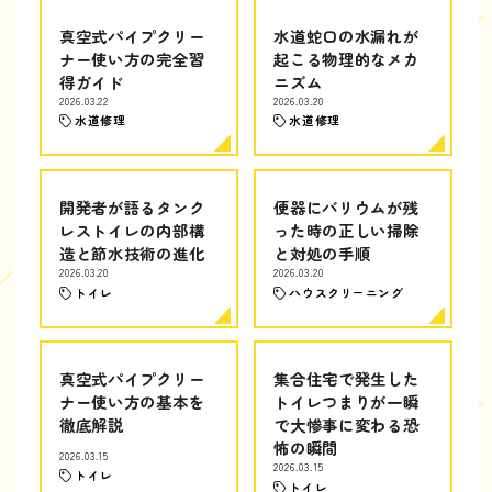
真空式パイプクリー
水道蛇口の水漏れが
ナー使い方の完全習
起こる物理的なメカ
得ガイド
ニズム
2026.03.22
2026.03.20
水道修理
水道修理
開発者が語るタンク
便器にバリウムが残
レストイレの内部構
った時の正しい掃除
造と節水技術の進化
と対処の手順
2026.03.20
2026.03.20
トイレ
ハウスクリーニング
真空式パイプクリー
集合住宅で発生した
ナー使い方の基本を
トイレつまりが一瞬
徹底解説
で大惨事に変わる恐
怖の瞬間
2026.03.15
2026.03.15
トイレ
トイレ