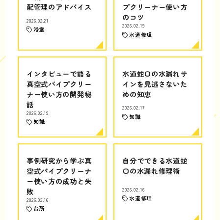
配管理のアドバイス
プクリーナー使い方
のコツ
2026.02.21
2026.02.19
浴室
水道修理
インタビューで語る
水道蛇口の水漏れサ
真空式パイプクリー
インを見逃さないた
ナー使い方の開発秘
めの知恵
話
2026.02.17
2026.02.19
知識
知識
事例研究から学ぶ真
自分でできる水道蛇
空式パイプクリーナ
口の水漏れ修理術
ー使い方の成功と失
敗
2026.02.16
水道修理
2026.02.16
台所