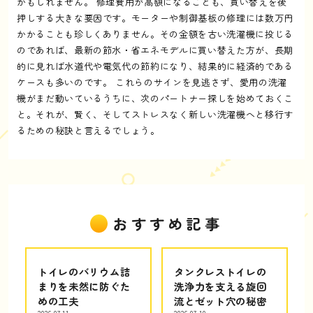
かもしれません。 修理費用が高額になることも、買い替えを後
押しする大きな要因です。モーターや制御基板の修理には数万円
かかることも珍しくありません。その金額を古い洗濯機に投じる
のであれば、最新の節水・省エネモデルに買い替えた方が、長期
的に見れば水道代や電気代の節約になり、結果的に経済的である
ケースも多いのです。 これらのサインを見逃さず、愛用の洗濯
機がまだ動いているうちに、次のパートナー探しを始めておくこ
と。それが、賢く、そしてストレスなく新しい洗濯機へと移行す
るための秘訣と言えるでしょう。
おすすめ記事
トイレのバリウム詰
タンクレストイレの
まりを未然に防ぐた
洗浄力を支える旋回
めの工夫
流とゼット穴の秘密