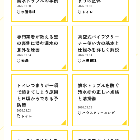
漏水トラブルの事例
まりの正体
2026.03.08
2026.03.08
水道修理
トイレ
専門業者が教える壁
真空式パイプクリー
の裏側に潜む漏水の
ナー使い方の基本と
意外な原因
仕組みを詳しく解説
2026.03.04
2026.03.04
知識
水道修理
トイレつまりが一瞬
排水トラブルを防ぐ
で起きてしまう原因
汚水枡の正しい点検
と日頃からできる予
と清掃術
防策
2026.03.02
2026.03.03
ハウスクリーニング
トイレ