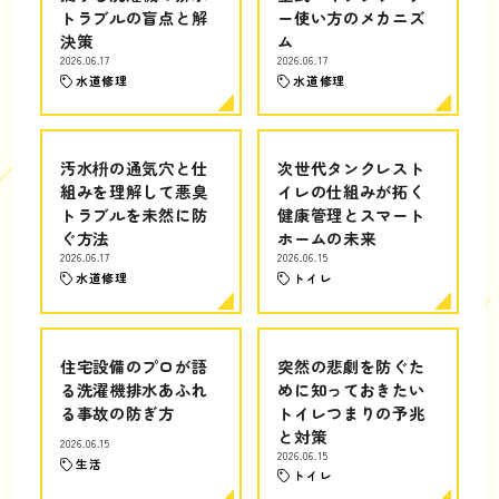
トラブルの盲点と解
ー使い方のメカニズ
決策
ム
2026.06.17
2026.06.17
水道修理
水道修理
汚水枡の通気穴と仕
次世代タンクレスト
組みを理解して悪臭
イレの仕組みが拓く
トラブルを未然に防
健康管理とスマート
ぐ方法
ホームの未来
2026.06.17
2026.06.15
水道修理
トイレ
住宅設備のプロが語
突然の悲劇を防ぐた
る洗濯機排水あふれ
めに知っておきたい
る事故の防ぎ方
トイレつまりの予兆
と対策
2026.06.15
2026.06.15
生活
トイレ