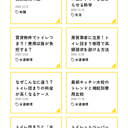
らせる科学
2025.12.13
2025.12.10
知識
生活
賃貸物件でトイレつ
悪質業者に注意！ト
まり！費用は誰が負
イレ詰まり修理で高
担する？
額請求を避ける方法
2025.12.09
2025.12.09
水道修理
水道修理
なぜこんなに違う？
最新キッチン水栓の
トイレ詰まりの料金
トレンドと機能別費
が高くなるケース
用比較
2025.12.09
2025.11.18
水道修理
水道修理
トイレ詰まりと「水
トイレットペーパー