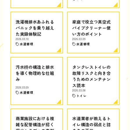
洗濯機排水あふれる
家庭で役立つ真空式
パニックを乗り越え
パイプクリーナー使
た実録体験記
い方のポイント
2026.03.10
2026.03.09
水道修理
水道修理
汚水枡の構造と排水
タンクレストイレの
を導く物理的な仕組
故障リスクと向き合
み
うためのメンテナン
ス読本
2026.03.09
2026.03.08
水道修理
トイレ
商業施設における複
水道業者が教えるト
雑な配管構造が招く
イレ構造の弱点と詰