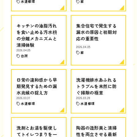
水道修理
家
キッチンの油脂汚れ
集合住宅で発生する
を食い止める汚水枡
漏水の原因と初期対
の分離メカニズムと
応の重要性
清掃体験
2026.04.05
2026.04.05
家
台所
日常の違和感から早
洗濯機排水あふれる
期発見するための漏
トラブルを未然に防
水兆候の捉え方
ぐ掃除の極意
2026.03.31
2026.03.28
水道修理
水道修理
洗剤とお湯を駆使し
陶器の造形美と清掃
てトイレつまりを一
性を両立させる最新