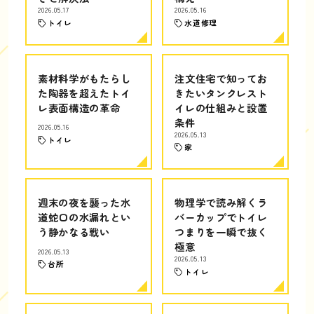
2026.05.17
2026.05.16
トイレ
水道修理
素材科学がもたらし
注文住宅で知ってお
た陶器を超えたトイ
きたいタンクレスト
レ表面構造の革命
イレの仕組みと設置
条件
2026.05.16
2026.05.13
トイレ
家
週末の夜を襲った水
物理学で読み解くラ
道蛇口の水漏れとい
バーカップでトイレ
う静かなる戦い
つまりを一瞬で抜く
極意
2026.05.13
2026.05.13
台所
トイレ