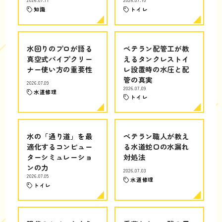
2026.07.11
2026.07.10
知識
トイレ
水回りのプロが語る
ベテラン配管工が教
真空式パイプクリー
えるタンクレストイ
ナー使い方の重要性
レ設置時の水圧と配
管の真実
2026.07.09
2026.07.09
水道修理
トイレ
水の「通り道」を最
ベテラン職人が教え
適化するコンピュー
る水道蛇口の水漏れ
ターシミュレーショ
対処法
ンの力
2026.07.03
2026.07.05
水道修理
トイレ