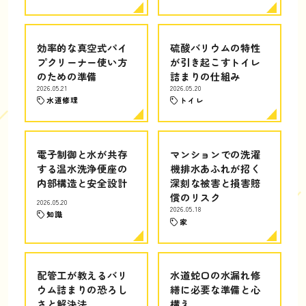
効率的な真空式パイ
硫酸バリウムの特性
プクリーナー使い方
が引き起こすトイレ
のための準備
詰まりの仕組み
2026.05.21
2026.05.20
水道修理
トイレ
電子制御と水が共存
マンションでの洗濯
する温水洗浄便座の
機排水あふれが招く
内部構造と安全設計
深刻な被害と損害賠
償のリスク
2026.05.20
2026.05.18
知識
家
配管工が教えるバリ
水道蛇口の水漏れ修
ウム詰まりの恐ろし
繕に必要な準備と心
さと解決法
構え