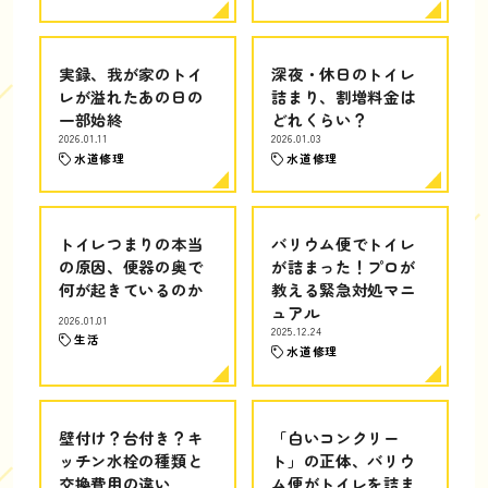
実録、我が家のトイ
深夜・休日のトイレ
レが溢れたあの日の
詰まり、割増料金は
一部始終
どれくらい？
2026.01.11
2026.01.03
水道修理
水道修理
トイレつまりの本当
バリウム便でトイレ
の原因、便器の奥で
が詰まった！プロが
何が起きているのか
教える緊急対処マニ
ュアル
2026.01.01
2025.12.24
生活
水道修理
壁付け？台付き？キ
「白いコンクリー
ッチン水栓の種類と
ト」の正体、バリウ
交換費用の違い
ム便がトイレを詰ま