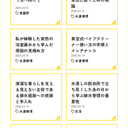
識
2026.04.16
2026.04.15
洗面所
水道修理
私が体験した突然の
真空式パイプクリー
浴室漏水から学んだ
ナー使い方の手順と
原因の見極め方
メンテナンス
2026.04.15
2026.04.14
水道修理
水道修理
清潔な暮らしを支え
水浸しの脱衣所で立
る見えない主役であ
ち尽くしたあの日か
る排水経路への感謝
ら学ぶ排水管理の重
と手入れ
要性
2026.04.14
2026.04.13
水道修理
生活