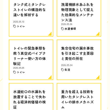
タンク式とタンクレ
洗濯機排水あふれを
ストイレの構造的な
物理現象として捉え
違いを解析する
た効果的なメンテナ
ンス法
2026.05.10
2026.05.06
トイレ
水道修理
トイレの緊急事態を
集合住宅の漏水事故
救う真空式パイプク
を引き起こす主要因
リーナー使い方の体
と責任の所在
験記
2026.05.04
2026.05.05
生活
トイレ
水道蛇口の水漏れを
重力を超える技術を
放置することで失わ
用いたタンクレスト
れる経済的価値の検
イレの排水メカニズ
証
ム