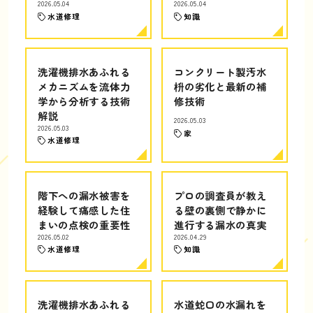
2026.05.04
2026.05.04
水道修理
知識
洗濯機排水あふれる
コンクリート製汚水
メカニズムを流体力
枡の劣化と最新の補
学から分析する技術
修技術
解説
2026.05.03
2026.05.03
家
水道修理
階下への漏水被害を
プロの調査員が教え
経験して痛感した住
る壁の裏側で静かに
まいの点検の重要性
進行する漏水の真実
2026.05.02
2026.04.29
水道修理
知識
洗濯機排水あふれる
水道蛇口の水漏れを