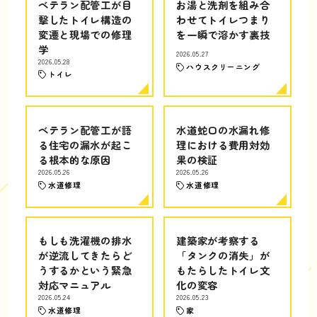
ベテラン配管工が目
お湯と洗剤を組み合
撃したトイレ構造の
わせてトイレつまり
変遷と現場での修理
を一瞬で溶かす裏技
学
2026.05.27
2026.05.28
ハウスクリーニング
トイレ
ベテラン配管工が語
水道蛇口の水漏れ修
る住宅の漏水が起こ
理における費用対効
る根本的な原因
果の検証
2026.05.26
2026.05.26
水道修理
水道修理
もしも洗濯機の排水
建築家が考察する
が逆流してきたらど
「タンクの消失」が
うするかという緊急
もたらしたトイレ文
対応マニュアル
化の変容
2026.05.24
2026.05.23
水道修理
家