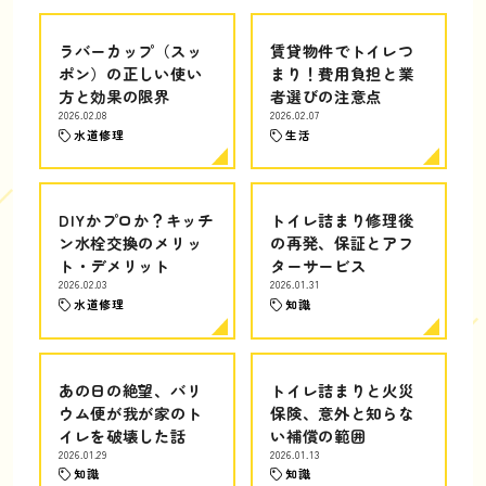
ラバーカップ（スッ
賃貸物件でトイレつ
ポン）の正しい使い
まり！費用負担と業
方と効果の限界
者選びの注意点
2026.02.08
2026.02.07
水道修理
生活
DIYかプロか？キッチ
トイレ詰まり修理後
ン水栓交換のメリッ
の再発、保証とアフ
ト・デメリット
ターサービス
2026.02.03
2026.01.31
水道修理
知識
あの日の絶望、バリ
トイレ詰まりと火災
ウム便が我が家のト
保険、意外と知らな
イレを破壊した話
い補償の範囲
2026.01.29
2026.01.13
知識
知識