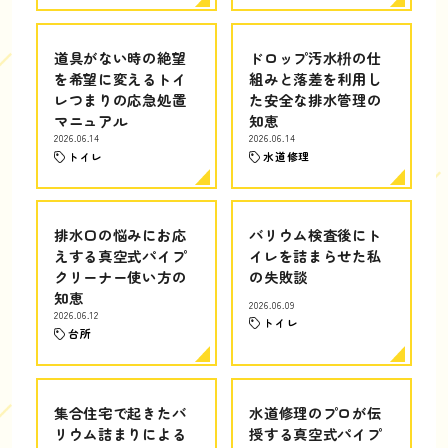
道具がない時の絶望
ドロップ汚水枡の仕
を希望に変えるトイ
組みと落差を利用し
レつまりの応急処置
た安全な排水管理の
マニュアル
知恵
2026.06.14
2026.06.14
トイレ
水道修理
排水口の悩みにお応
バリウム検査後にト
えする真空式パイプ
イレを詰まらせた私
クリーナー使い方の
の失敗談
知恵
2026.06.09
2026.06.12
トイレ
台所
集合住宅で起きたバ
水道修理のプロが伝
リウム詰まりによる
授する真空式パイプ