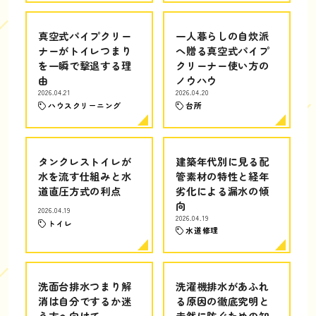
真空式パイプクリー
一人暮らしの自炊派
ナーがトイレつまり
へ贈る真空式パイプ
を一瞬で撃退する理
クリーナー使い方の
由
ノウハウ
2026.04.21
2026.04.20
ハウスクリーニング
台所
タンクレストイレが
建築年代別に見る配
水を流す仕組みと水
管素材の特性と経年
道直圧方式の利点
劣化による漏水の傾
向
2026.04.19
2026.04.19
トイレ
水道修理
洗面台排水つまり解
洗濯機排水があふれ
消は自分でするか迷
る原因の徹底究明と
う方へ向けて
未然に防ぐための知