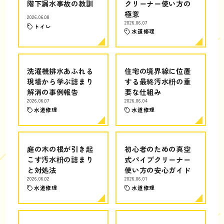
階下漏水事故の教訓
クリーナー使い方の
極意
2026.06.08
2026.06.07
トイレ
水道修理
洗濯機排水あふれる
住宅の境界線に位置
現場から学ぶ詰まり
する最終汚水枡の重
解消の事例報告
要な仕組み
2026.06.07
2026.06.04
水道修理
水道修理
庭の木の根が引き起
初心者のための真空
こす汚水枡の詰まり
式パイプクリーナー
と対処法
使い方の安心ガイド
2026.06.02
2026.06.01
水道修理
水道修理