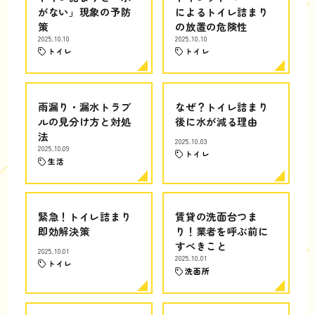
がない」現象の予防
によるトイレ詰まり
策
の放置の危険性
2025.10.10
2025.10.10
トイレ
トイレ
雨漏り・漏水トラブ
なぜ？トイレ詰まり
ルの見分け方と対処
後に水が減る理由
法
2025.10.03
2025.10.09
トイレ
生活
緊急！トイレ詰まり
賃貸の洗面台つま
即効解決策
り！業者を呼ぶ前に
すべきこと
2025.10.01
2025.10.01
トイレ
洗面所