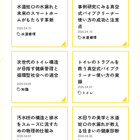
水道蛇口の水漏れと
事例研究にみる真空
未来のスマートホー
式パイプクリーナー
ムがもたらす革新
使い方の成功と注意
点
2026.04.10
2026.04.10
水道修理
水道修理
次世代のトイレ構造
トイレのトラブルを
が目指す健康管理と
救う真空式パイプク
循環型社会への適合
リーナー使い方の実
録
2026.04.09
2026.04.07
知識
トイレ
汚水枡の構造と排水
水回りの美学と水道
をスムーズに流すた
蛇口の水漏れが教え
めの物理的仕組み
る住まいの健康診断
2026.04.07
2026.04.06