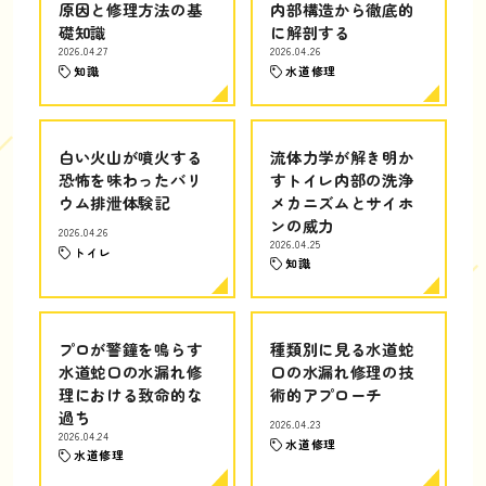
原因と修理方法の基
内部構造から徹底的
礎知識
に解剖する
2026.04.27
2026.04.26
知識
水道修理
白い火山が噴火する
流体力学が解き明か
恐怖を味わったバリ
すトイレ内部の洗浄
ウム排泄体験記
メカニズムとサイホ
ンの威力
2026.04.26
2026.04.25
トイレ
知識
プロが警鐘を鳴らす
種類別に見る水道蛇
水道蛇口の水漏れ修
口の水漏れ修理の技
理における致命的な
術的アプローチ
過ち
2026.04.23
2026.04.24
水道修理
水道修理