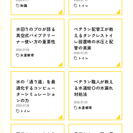
2026.07.11
2026.07.10
知識
トイレ
水回りのプロが語る
ベテラン配管工が教
真空式パイプクリー
えるタンクレストイ
ナー使い方の重要性
レ設置時の水圧と配
管の真実
2026.07.09
2026.07.09
水道修理
トイレ
水の「通り道」を最
ベテラン職人が教え
適化するコンピュー
る水道蛇口の水漏れ
ターシミュレーショ
対処法
ンの力
2026.07.03
2026.07.05
水道修理
トイレ