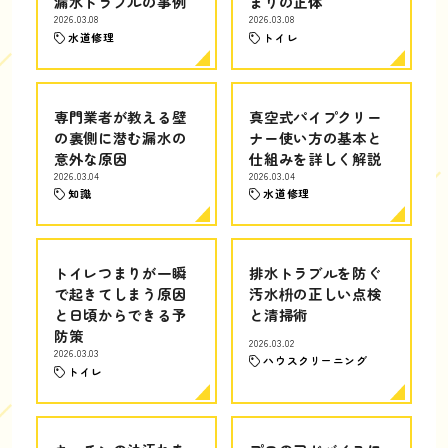
漏水トラブルの事例
まりの正体
2026.03.08
2026.03.08
水道修理
トイレ
専門業者が教える壁
真空式パイプクリー
の裏側に潜む漏水の
ナー使い方の基本と
意外な原因
仕組みを詳しく解説
2026.03.04
2026.03.04
知識
水道修理
トイレつまりが一瞬
排水トラブルを防ぐ
で起きてしまう原因
汚水枡の正しい点検
と日頃からできる予
と清掃術
防策
2026.03.02
2026.03.03
ハウスクリーニング
トイレ