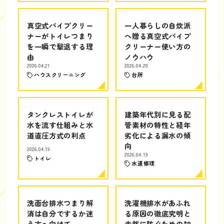
真空式パイプクリー
一人暮らしの自炊派
ナーがトイレつまり
へ贈る真空式パイプ
を一瞬で撃退する理
クリーナー使い方の
由
ノウハウ
2026.04.21
2026.04.20
ハウスクリーニング
台所
タンクレストイレが
建築年代別に見る配
水を流す仕組みと水
管素材の特性と経年
道直圧方式の利点
劣化による漏水の傾
向
2026.04.19
2026.04.19
トイレ
水道修理
洗面台排水つまり解
洗濯機排水があふれ
消は自分でするか迷
る原因の徹底究明と
う方へ向けて
未然に防ぐための知