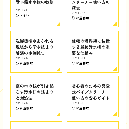
階下漏水事故の教訓
クリーナー使い方の
極意
2026.06.08
2026.06.07
トイレ
水道修理
洗濯機排水あふれる
住宅の境界線に位置
現場から学ぶ詰まり
する最終汚水枡の重
解消の事例報告
要な仕組み
2026.06.07
2026.06.04
水道修理
水道修理
庭の木の根が引き起
初心者のための真空
こす汚水枡の詰まり
式パイプクリーナー
と対処法
使い方の安心ガイド
2026.06.02
2026.06.01
水道修理
水道修理