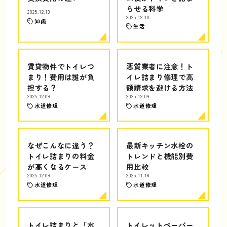
らせる科学
2025.12.13
2025.12.10
知識
生活
賃貸物件でトイレつ
悪質業者に注意！ト
まり！費用は誰が負
イレ詰まり修理で高
担する？
額請求を避ける方法
2025.12.09
2025.12.09
水道修理
水道修理
なぜこんなに違う？
最新キッチン水栓の
トイレ詰まりの料金
トレンドと機能別費
が高くなるケース
用比較
2025.12.09
2025.11.18
水道修理
水道修理
トイレ詰まりと「水
トイレットペーパー