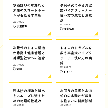
水道蛇口の水漏れと
事例研究にみる真空
未来のスマートホー
式パイプクリーナー
ムがもたらす革新
使い方の成功と注意
点
2026.04.10
2026.04.10
水道修理
水道修理
次世代のトイレ構造
トイレのトラブルを
が目指す健康管理と
救う真空式パイプク
循環型社会への適合
リーナー使い方の実
録
2026.04.09
2026.04.07
知識
トイレ
汚水枡の構造と排水
水回りの美学と水道
をスムーズに流すた
蛇口の水漏れが教え
めの物理的仕組み
る住まいの健康診断
2026.04.07
2026.04.06