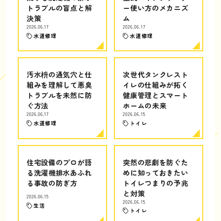
トラブルの盲点と解
ー使い方のメカニズ
決策
ム
2026.06.17
2026.06.17
水道修理
水道修理
汚水枡の通気穴と仕
次世代タンクレスト
組みを理解して悪臭
イレの仕組みが拓く
トラブルを未然に防
健康管理とスマート
ぐ方法
ホームの未来
2026.06.17
2026.06.15
水道修理
トイレ
住宅設備のプロが語
突然の悲劇を防ぐた
る洗濯機排水あふれ
めに知っておきたい
る事故の防ぎ方
トイレつまりの予兆
と対策
2026.06.15
2026.06.15
生活
トイレ