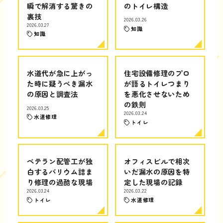
瞬で解消する驚きの
のトイレ構造
裏技
2026.03.26
2026.03.27
知識
知識
水道代が急に上がっ
住宅設備修理のプロ
た時に疑うべき漏水
が語るトイレつまり
の原因と調査法
を悪化させないため
の鉄則
2026.03.25
2026.03.24
水道修理
トイレ
ベテラン配管工が独
オフィスビルで相次
白するバリウム詰ま
いだ漏水の原因を特
り修理の過酷な現場
定した現場の記録
2026.03.24
2026.03.22
トイレ
水道修理