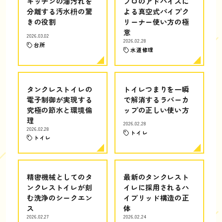
キッチンの油汚れを
プロのアドバイスに
分離する汚水枡の驚
よる真空式パイプク
きの役割
リーナー使い方の極
意
2026.03.02
2026.02.28
台所
水道修理
タンクレストイレの
トイレつまりを一瞬
電子制御が実現する
で解消するラバーカ
究極の節水と環境倫
ップの正しい使い方
理
2026.02.28
2026.02.28
トイレ
トイレ
精密機械としてのタ
最新のタンクレスト
ンクレストイレが刻
イレに採用されるハ
む洗浄のシークエン
イブリッド構造の正
ス
体
2026.02.27
2026.02.24