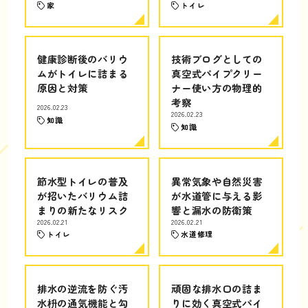
家
トイレ
健康診断後のバリウ
技術ブログとしての
ムがトイレに詰まる
真空式パイプクリー
原因と対策
ナー使い方の物理的
考察
2026.02.23
2026.02.23
知識
知識
節水型トイレの普及
異常気象や自然災害
が招いたバリウム詰
が水道管に与える影
まりの新たなリスク
響と漏水の防衛策
2026.02.21
2026.02.21
トイレ
水道修理
排水の逆流を防ぐ汚
頑固な排水口の詰ま
水枡の通気機能と勾
りに効く真空式パイ