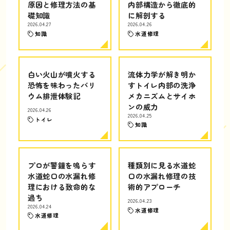
原因と修理方法の基
内部構造から徹底的
礎知識
に解剖する
2026.04.27
2026.04.26
知識
水道修理
白い火山が噴火する
流体力学が解き明か
恐怖を味わったバリ
すトイレ内部の洗浄
ウム排泄体験記
メカニズムとサイホ
ンの威力
2026.04.26
2026.04.25
トイレ
知識
プロが警鐘を鳴らす
種類別に見る水道蛇
水道蛇口の水漏れ修
口の水漏れ修理の技
理における致命的な
術的アプローチ
過ち
2026.04.23
2026.04.24
水道修理
水道修理