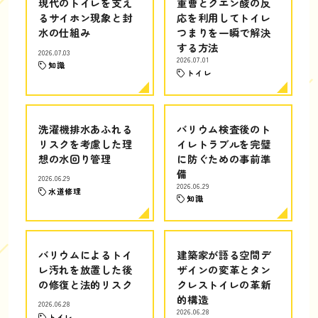
現代のトイレを支え
重曹とクエン酸の反
るサイホン現象と封
応を利用してトイレ
水の仕組み
つまりを一瞬で解決
する方法
2026.07.03
2026.07.01
知識
トイレ
洗濯機排水あふれる
バリウム検査後のト
リスクを考慮した理
イレトラブルを完璧
想の水回り管理
に防ぐための事前準
備
2026.06.29
2026.06.29
水道修理
知識
バリウムによるトイ
建築家が語る空間デ
レ汚れを放置した後
ザインの変革とタン
の修復と法的リスク
クレストイレの革新
的構造
2026.06.28
2026.06.28
トイレ