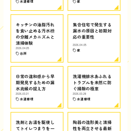
水道修理
家
キッチンの油脂汚れ
集合住宅で発生する
を食い止める汚水枡
漏水の原因と初期対
の分離メカニズムと
応の重要性
清掃体験
2026.04.05
2026.04.05
家
台所
日常の違和感から早
洗濯機排水あふれる
期発見するための漏
トラブルを未然に防
水兆候の捉え方
ぐ掃除の極意
2026.03.31
2026.03.28
水道修理
水道修理
洗剤とお湯を駆使し
陶器の造形美と清掃
てトイレつまりを一
性を両立させる最新