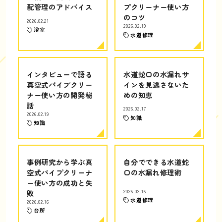
配管理のアドバイス
プクリーナー使い方
のコツ
2026.02.21
2026.02.19
浴室
水道修理
インタビューで語る
水道蛇口の水漏れサ
真空式パイプクリー
インを見逃さないた
ナー使い方の開発秘
めの知恵
話
2026.02.17
2026.02.19
知識
知識
事例研究から学ぶ真
自分でできる水道蛇
空式パイプクリーナ
口の水漏れ修理術
ー使い方の成功と失
敗
2026.02.16
水道修理
2026.02.16
台所