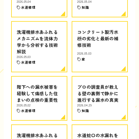
2026.05.04
2026.05.04
水道修理
知識
洗濯機排水あふれる
コンクリート製汚水
メカニズムを流体力
枡の劣化と最新の補
学から分析する技術
修技術
解説
2026.05.03
2026.05.03
家
水道修理
階下への漏水被害を
プロの調査員が教え
経験して痛感した住
る壁の裏側で静かに
まいの点検の重要性
進行する漏水の真実
2026.05.02
2026.04.29
水道修理
知識
洗濯機排水あふれる
水道蛇口の水漏れを