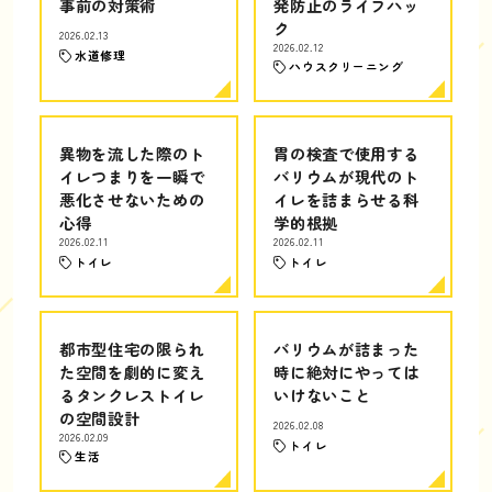
事前の対策術
発防止のライフハッ
ク
2026.02.13
2026.02.12
水道修理
ハウスクリーニング
異物を流した際のト
胃の検査で使用する
イレつまりを一瞬で
バリウムが現代のト
悪化させないための
イレを詰まらせる科
心得
学的根拠
2026.02.11
2026.02.11
トイレ
トイレ
都市型住宅の限られ
バリウムが詰まった
た空間を劇的に変え
時に絶対にやっては
るタンクレストイレ
いけないこと
の空間設計
2026.02.08
2026.02.09
トイレ
生活