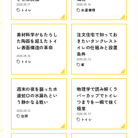
2026.05.17
2026.05.16
トイレ
水道修理
素材科学がもたらし
注文住宅で知ってお
た陶器を超えたトイ
きたいタンクレスト
レ表面構造の革命
イレの仕組みと設置
条件
2026.05.16
2026.05.13
トイレ
家
週末の夜を襲った水
物理学で読み解くラ
道蛇口の水漏れとい
バーカップでトイレ
う静かなる戦い
つまりを一瞬で抜く
極意
2026.05.13
2026.05.13
台所
トイレ