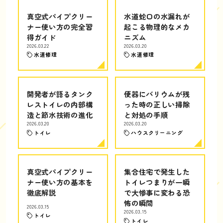
真空式パイプクリー
水道蛇口の水漏れが
ナー使い方の完全習
起こる物理的なメカ
得ガイド
ニズム
2026.03.22
2026.03.20
水道修理
水道修理
開発者が語るタンク
便器にバリウムが残
レストイレの内部構
った時の正しい掃除
造と節水技術の進化
と対処の手順
2026.03.20
2026.03.20
トイレ
ハウスクリーニング
真空式パイプクリー
集合住宅で発生した
ナー使い方の基本を
トイレつまりが一瞬
徹底解説
で大惨事に変わる恐
怖の瞬間
2026.03.15
2026.03.15
トイレ
トイレ