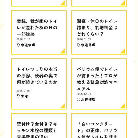
実録、我が家のトイ
深夜・休日のトイレ
レが溢れたあの日の
詰まり、割増料金は
一部始終
どれくらい？
2026.01.11
2026.01.03
水道修理
水道修理
トイレつまりの本当
バリウム便でトイレ
の原因、便器の奥で
が詰まった！プロが
何が起きているのか
教える緊急対処マニ
ュアル
2026.01.01
2025.12.24
生活
水道修理
壁付け？台付き？キ
「白いコンクリー
ッチン水栓の種類と
ト」の正体、バリウ
交換費用の違い
ム便がトイレを詰ま