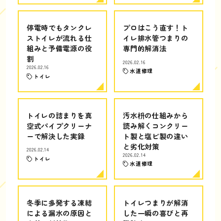
停電時でもタンクレ
プロはこう直す！ト
ストイレが流れる仕
イレ排水管つまりの
組みと予備電源の役
専門的解消法
割
2026.02.16
2026.02.16
水道修理
トイレ
トイレの詰まりを真
汚水枡の仕組みから
空式パイプクリーナ
読み解くコンクリー
ーで解決した実録
ト製と塩ビ製の違い
と劣化対策
2026.02.14
2026.02.14
トイレ
水道修理
冬季に多発する凍結
トイレつまりが解消
による漏水の原因と
した一瞬の喜びと再