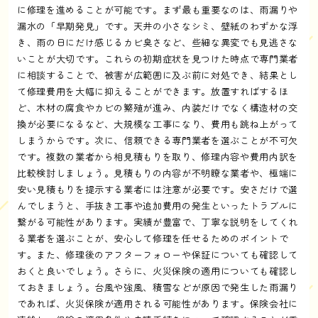
に修理を進めることが可能です。まず最も重要なのは、雨漏りや
漏水の「早期発見」です。天井の小さなシミ、壁紙のわずかな浮
き、雨の日にだけ感じるカビ臭さなど、些細な異変でも見逃さな
いことが大切です。これらの初期症状を見つけた時点で専門業者
に相談することで、被害が広範囲に及ぶ前に対処でき、結果とし
て修理費用を大幅に抑えることができます。放置すればするほ
ど、木材の腐食やカビの繁殖が進み、内装だけでなく構造材の交
換が必要になるなど、大規模な工事になり、費用も跳ね上がって
しまうからです。次に、信頼できる専門業者を選ぶことが不可欠
です。複数の業者から相見積もりを取り、修理内容や費用内訳を
比較検討しましょう。見積もりの内容が不明瞭な業者や、極端に
安い見積もりを提示する業者には注意が必要です。安さだけで選
んでしまうと、手抜き工事や追加費用の発生といったトラブルに
繋がる可能性があります。実績が豊富で、丁寧な説明をしてくれ
る業者を選ぶことが、安心して修理を任せるためのポイントで
す。また、修理後のアフターフォローや保証についても確認して
おくと良いでしょう。さらに、火災保険の適用についても確認し
ておきましょう。台風や強風、積雪などが原因で発生した雨漏り
であれば、火災保険が適用される可能性があります。保険会社に