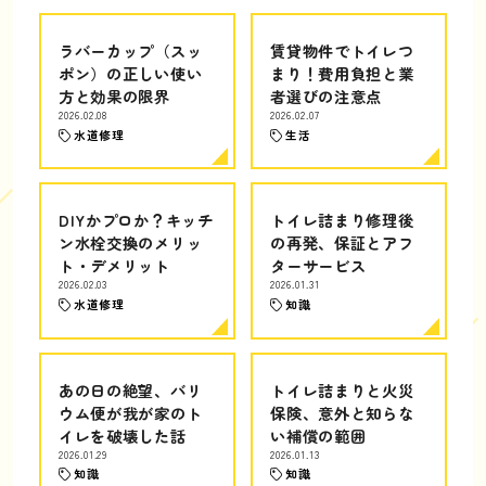
ラバーカップ（スッ
賃貸物件でトイレつ
ポン）の正しい使い
まり！費用負担と業
方と効果の限界
者選びの注意点
2026.02.08
2026.02.07
水道修理
生活
DIYかプロか？キッチ
トイレ詰まり修理後
ン水栓交換のメリッ
の再発、保証とアフ
ト・デメリット
ターサービス
2026.02.03
2026.01.31
水道修理
知識
あの日の絶望、バリ
トイレ詰まりと火災
ウム便が我が家のト
保険、意外と知らな
イレを破壊した話
い補償の範囲
2026.01.29
2026.01.13
知識
知識