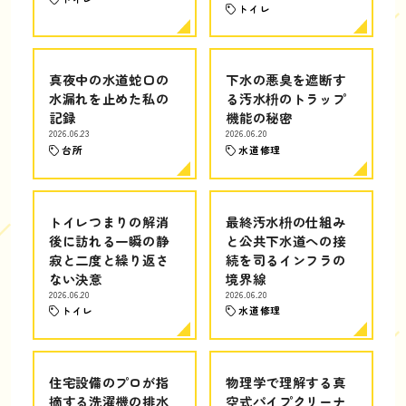
トイレ
真夜中の水道蛇口の
下水の悪臭を遮断す
水漏れを止めた私の
る汚水枡のトラップ
記録
機能の秘密
2026.06.23
2026.06.20
台所
水道修理
トイレつまりの解消
最終汚水枡の仕組み
後に訪れる一瞬の静
と公共下水道への接
寂と二度と繰り返さ
続を司るインフラの
ない決意
境界線
2026.06.20
2026.06.20
トイレ
水道修理
住宅設備のプロが指
物理学で理解する真
摘する洗濯機の排水
空式パイプクリーナ