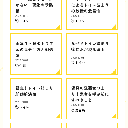
がない」現象の予防
によるトイレ詰まり
策
の放置の危険性
2025.10.10
2025.10.10
トイレ
トイレ
雨漏り・漏水トラブ
なぜ？トイレ詰まり
ルの見分け方と対処
後に水が減る理由
法
2025.10.03
2025.10.09
トイレ
生活
緊急！トイレ詰まり
賃貸の洗面台つま
即効解決策
り！業者を呼ぶ前に
すべきこと
2025.10.01
2025.10.01
トイレ
洗面所