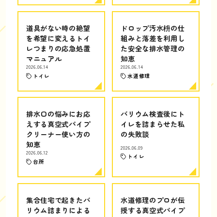
道具がない時の絶望
ドロップ汚水枡の仕
を希望に変えるトイ
組みと落差を利用し
レつまりの応急処置
た安全な排水管理の
マニュアル
知恵
2026.06.14
2026.06.14
トイレ
水道修理
排水口の悩みにお応
バリウム検査後にト
えする真空式パイプ
イレを詰まらせた私
クリーナー使い方の
の失敗談
知恵
2026.06.09
2026.06.12
トイレ
台所
集合住宅で起きたバ
水道修理のプロが伝
リウム詰まりによる
授する真空式パイプ