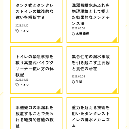
タンク式とタンクレ
洗濯機排水あふれを
ストイレの構造的な
物理現象として捉え
違いを解析する
た効果的なメンテナ
ンス法
2026.05.10
2026.05.06
トイレ
水道修理
トイレの緊急事態を
集合住宅の漏水事故
救う真空式パイプク
を引き起こす主要因
リーナー使い方の体
と責任の所在
験記
2026.05.04
2026.05.05
生活
トイレ
水道蛇口の水漏れを
重力を超える技術を
放置することで失わ
用いたタンクレスト
れる経済的価値の検
イレの排水メカニズ
証
ム