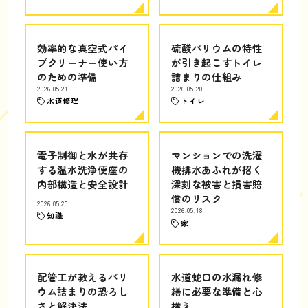
効率的な真空式パイ
硫酸バリウムの特性
プクリーナー使い方
が引き起こすトイレ
のための準備
詰まりの仕組み
2026.05.21
2026.05.20
水道修理
トイレ
電子制御と水が共存
マンションでの洗濯
する温水洗浄便座の
機排水あふれが招く
内部構造と安全設計
深刻な被害と損害賠
償のリスク
2026.05.20
2026.05.18
知識
家
配管工が教えるバリ
水道蛇口の水漏れ修
ウム詰まりの恐ろし
繕に必要な準備と心
さと解決法
構え