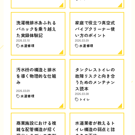
洗濯機排水あふれる
家庭で役立つ真空式
パニックを乗り越え
パイプクリーナー使
た実録体験記
い方のポイント
2026.03.10
2026.03.09
水道修理
水道修理
汚水枡の構造と排水
タンクレストイレの
を導く物理的な仕組
故障リスクと向き合
み
うためのメンテナン
ス読本
2026.03.09
2026.03.08
水道修理
トイレ
商業施設における複
水道業者が教えるト
雑な配管構造が招く
イレ構造の弱点と詰