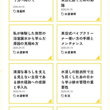
識
2026.04.16
2026.04.15
洗面所
水道修理
私が体験した突然の
真空式パイプクリー
浴室漏水から学んだ
ナー使い方の手順と
原因の見極め方
メンテナンス
2026.04.15
2026.04.14
水道修理
水道修理
清潔な暮らしを支え
水浸しの脱衣所で立
る見えない主役であ
ち尽くしたあの日か
る排水経路への感謝
ら学ぶ排水管理の重
と手入れ
要性
2026.04.14
2026.04.13
水道修理
生活