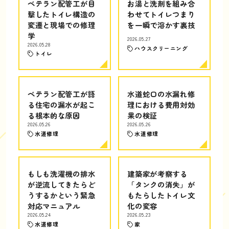
ベテラン配管工が目
お湯と洗剤を組み合
撃したトイレ構造の
わせてトイレつまり
変遷と現場での修理
を一瞬で溶かす裏技
学
2026.05.27
2026.05.28
ハウスクリーニング
トイレ
ベテラン配管工が語
水道蛇口の水漏れ修
る住宅の漏水が起こ
理における費用対効
る根本的な原因
果の検証
2026.05.26
2026.05.26
水道修理
水道修理
もしも洗濯機の排水
建築家が考察する
が逆流してきたらど
「タンクの消失」が
うするかという緊急
もたらしたトイレ文
対応マニュアル
化の変容
2026.05.24
2026.05.23
水道修理
家