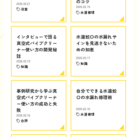
のコツ
2026.02.21
2026.02.19
浴室
水道修理
インタビューで語る
水道蛇口の水漏れサ
真空式パイプクリー
インを見逃さないた
ナー使い方の開発秘
めの知恵
話
2026.02.17
2026.02.19
知識
知識
事例研究から学ぶ真
自分でできる水道蛇
空式パイプクリーナ
口の水漏れ修理術
ー使い方の成功と失
敗
2026.02.16
水道修理
2026.02.16
台所