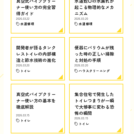
真空式パイプクリー
水道蛇口の水漏れが
ナー使い方の完全習
起こる物理的なメカ
得ガイド
ニズム
2026.03.22
2026.03.20
水道修理
水道修理
開発者が語るタンク
便器にバリウムが残
レストイレの内部構
った時の正しい掃除
造と節水技術の進化
と対処の手順
2026.03.20
2026.03.20
トイレ
ハウスクリーニング
真空式パイプクリー
集合住宅で発生した
ナー使い方の基本を
トイレつまりが一瞬
徹底解説
で大惨事に変わる恐
怖の瞬間
2026.03.15
2026.03.15
トイレ
トイレ