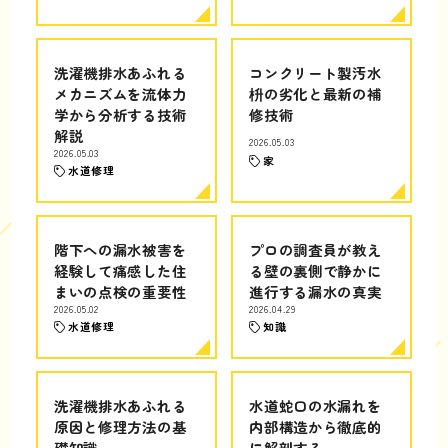
洗濯機排水あふれる
コンクリート製汚水
メカニズムを流体力
枡の劣化と最新の補
学から分析する技術
修技術
解説
2026.05.03
2026.05.03
家
水道修理
階下への漏水被害を
プロの調査員が教え
経験して痛感した住
る壁の裏側で静かに
まいの点検の重要性
進行する漏水の真実
2026.05.02
2026.04.29
水道修理
知識
洗濯機排水あふれる
水道蛇口の水漏れを
原因と修理方法の基
内部構造から徹底的
礎知識
に解剖する