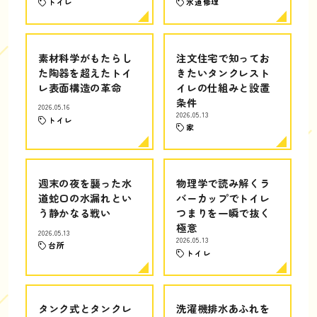
トイレ
水道修理
素材科学がもたらし
注文住宅で知ってお
た陶器を超えたトイ
きたいタンクレスト
レ表面構造の革命
イレの仕組みと設置
条件
2026.05.16
2026.05.13
トイレ
家
週末の夜を襲った水
物理学で読み解くラ
道蛇口の水漏れとい
バーカップでトイレ
う静かなる戦い
つまりを一瞬で抜く
極意
2026.05.13
2026.05.13
台所
トイレ
タンク式とタンクレ
洗濯機排水あふれを