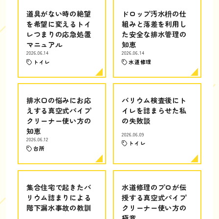
道具がない時の絶望
ドロップ汚水枡の仕
を希望に変えるトイ
組みと落差を利用し
レつまりの応急処置
た安全な排水管理の
マニュアル
知恵
2026.06.14
2026.06.14
トイレ
水道修理
排水口の悩みにお応
バリウム検査後にト
えする真空式パイプ
イレを詰まらせた私
クリーナー使い方の
の失敗談
知恵
2026.06.09
2026.06.12
トイレ
台所
集合住宅で起きたバ
水道修理のプロが伝
リウム詰まりによる
授する真空式パイプ
階下漏水事故の教訓
クリーナー使い方の
極意