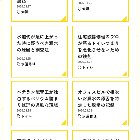
裏技
2026.03.26
2026.03.27
知識
知識
水道代が急に上がっ
住宅設備修理のプロ
た時に疑うべき漏水
が語るトイレつまり
の原因と調査法
を悪化させないため
の鉄則
2026.03.25
2026.03.24
水道修理
トイレ
ベテラン配管工が独
オフィスビルで相次
白するバリウム詰ま
いだ漏水の原因を特
り修理の過酷な現場
定した現場の記録
2026.03.24
2026.03.22
トイレ
水道修理