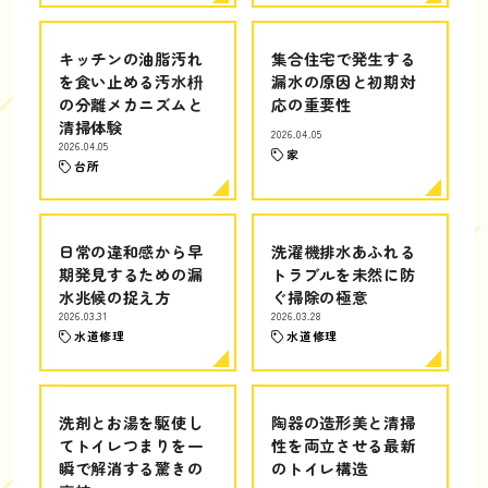
キッチンの油脂汚れ
集合住宅で発生する
を食い止める汚水枡
漏水の原因と初期対
の分離メカニズムと
応の重要性
清掃体験
2026.04.05
2026.04.05
家
台所
日常の違和感から早
洗濯機排水あふれる
期発見するための漏
トラブルを未然に防
水兆候の捉え方
ぐ掃除の極意
2026.03.31
2026.03.28
水道修理
水道修理
洗剤とお湯を駆使し
陶器の造形美と清掃
てトイレつまりを一
性を両立させる最新
瞬で解消する驚きの
のトイレ構造