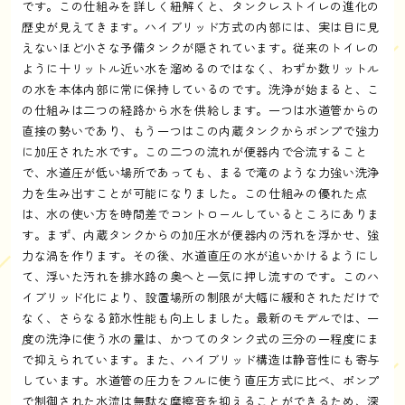
です。この仕組みを詳しく紐解くと、タンクレストイレの進化の
歴史が見えてきます。ハイブリッド方式の内部には、実は目に見
えないほど小さな予備タンクが隠されています。従来のトイレの
ように十リットル近い水を溜めるのではなく、わずか数リットル
の水を本体内部に常に保持しているのです。洗浄が始まると、こ
の仕組みは二つの経路から水を供給します。一つは水道管からの
直接の勢いであり、もう一つはこの内蔵タンクからポンプで強力
に加圧された水です。この二つの流れが便器内で合流すること
で、水道圧が低い場所であっても、まるで滝のような力強い洗浄
力を生み出すことが可能になりました。この仕組みの優れた点
は、水の使い方を時間差でコントロールしているところにありま
す。まず、内蔵タンクからの加圧水が便器内の汚れを浮かせ、強
力な渦を作ります。その後、水道直圧の水が追いかけるようにし
て、浮いた汚れを排水路の奥へと一気に押し流すのです。このハ
イブリッド化により、設置場所の制限が大幅に緩和されただけで
なく、さらなる節水性能も向上しました。最新のモデルでは、一
度の洗浄に使う水の量は、かつてのタンク式の三分の一程度にま
で抑えられています。また、ハイブリッド構造は静音性にも寄与
しています。水道管の圧力をフルに使う直圧方式に比べ、ポンプ
で制御された水流は無駄な摩擦音を抑えることができるため、深