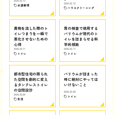
2026.02.13
2026.02.12
水道修理
ハウスクリーニング
異物を流した際のト
胃の検査で使用する
イレつまりを一瞬で
バリウムが現代のト
悪化させないための
イレを詰まらせる科
心得
学的根拠
2026.02.11
2026.02.11
トイレ
トイレ
都市型住宅の限られ
バリウムが詰まった
た空間を劇的に変え
時に絶対にやっては
るタンクレストイレ
いけないこと
の空間設計
2026.02.08
2026.02.09
トイレ
生活