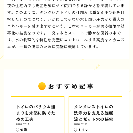
夜の住宅内でも周囲を気にせず使用できる静かさを実現していま
す。このように、タンクレストイレの仕組みは単なる小型化を目
指したものではなく、いかにして少ない水と弱い圧力から最大の
エネルギーを引き出すかという、日本のメーカーが誇る極限の効
率化の結晶なのです。一見するとスマートで静かな便器の中で
は、水の物理的な特性を完璧にコントロールする高度なメカニズ
ムが、一瞬の洗浄のために完璧に機能しています。
おすすめ記事
トイレのバリウム詰
タンクレストイレの
まりを未然に防ぐた
洗浄力を支える旋回
めの工夫
流とゼット穴の秘密
2026.07.11
2026.07.10
知識
トイレ