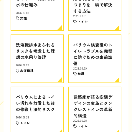
水の仕組み
つまりを一瞬で解決
する方法
2026.07.03
2026.07.01
知識
トイレ
洗濯機排水あふれる
バリウム検査後のト
リスクを考慮した理
イレトラブルを完璧
想の水回り管理
に防ぐための事前準
備
2026.06.29
2026.06.29
水道修理
知識
バリウムによるトイ
建築家が語る空間デ
レ汚れを放置した後
ザインの変革とタン
の修復と法的リスク
クレストイレの革新
的構造
2026.06.28
2026.06.28
トイレ
トイレ