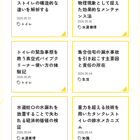
ストイレの構造的な
物理現象として捉え
違いを解析する
た効果的なメンテナ
ンス法
2026.05.10
2026.05.06
トイレ
水道修理
トイレの緊急事態を
集合住宅の漏水事故
救う真空式パイプク
を引き起こす主要因
リーナー使い方の体
と責任の所在
験記
2026.05.04
2026.05.05
生活
トイレ
水道蛇口の水漏れを
重力を超える技術を
放置することで失わ
用いたタンクレスト
れる経済的価値の検
イレの排水メカニズ
証
ム
2026.05.04
2026.05.04
水道修理
知識