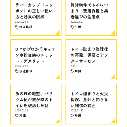
ラバーカップ（スッ
賃貸物件でトイレつ
ポン）の正しい使い
まり！費用負担と業
方と効果の限界
者選びの注意点
2026.02.08
2026.02.07
水道修理
生活
DIYかプロか？キッチ
トイレ詰まり修理後
ン水栓交換のメリッ
の再発、保証とアフ
ト・デメリット
ターサービス
2026.02.03
2026.01.31
水道修理
知識
あの日の絶望、バリ
トイレ詰まりと火災
ウム便が我が家のト
保険、意外と知らな
イレを破壊した話
い補償の範囲
2026.01.29
2026.01.13
知識
知識