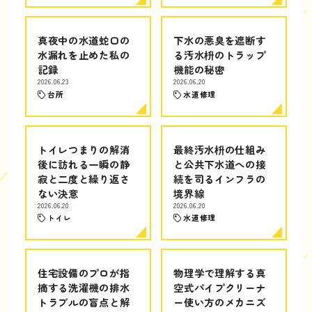
真夜中の水道蛇口の
下水の悪臭を遮断す
水漏れを止めた私の
る汚水枡のトラップ
記録
機能の秘密
2026.06.23
2026.06.20
台所
水道修理
トイレつまりの解消
最終汚水枡の仕組み
後に訪れる一瞬の静
と公共下水道への接
寂と二度と繰り返さ
続を司るインフラの
ない決意
境界線
2026.06.20
2026.06.20
トイレ
水道修理
住宅設備のプロが指
物理学で理解する真
摘する洗濯機の排水
空式パイプクリーナ
トラブルの盲点と解
ー使い方のメカニズ