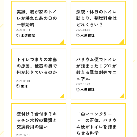
実録、我が家のトイ
深夜・休日のトイレ
レが溢れたあの日の
詰まり、割増料金は
一部始終
どれくらい？
2026.01.11
2026.01.03
水道修理
水道修理
トイレつまりの本当
バリウム便でトイレ
の原因、便器の奥で
が詰まった！プロが
何が起きているのか
教える緊急対処マニ
ュアル
2026.01.01
2025.12.24
生活
水道修理
壁付け？台付き？キ
「白いコンクリー
ッチン水栓の種類と
ト」の正体、バリウ
交換費用の違い
ム便がトイレを詰ま
らせる科学
2025.12.13