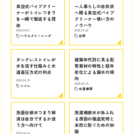
真空式パイプクリー
一人暮らしの自炊派
ナーがトイレつまり
へ贈る真空式パイプ
を一瞬で撃退する理
クリーナー使い方の
由
ノウハウ
2026.04.21
2026.04.20
ハウスクリーニング
台所
タンクレストイレが
建築年代別に見る配
水を流す仕組みと水
管素材の特性と経年
道直圧方式の利点
劣化による漏水の傾
向
2026.04.19
2026.04.19
トイレ
水道修理
洗面台排水つまり解
洗濯機排水があふれ
消は自分でするか迷
る原因の徹底究明と
う方へ向けて
未然に防ぐための知
識
2026.04.16