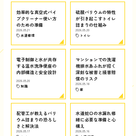
効率的な真空式パイ
硫酸バリウムの特性
プクリーナー使い方
が引き起こすトイレ
のための準備
詰まりの仕組み
2026.05.21
2026.05.20
水道修理
トイレ
電子制御と水が共存
マンションでの洗濯
する温水洗浄便座の
機排水あふれが招く
内部構造と安全設計
深刻な被害と損害賠
償のリスク
2026.05.20
2026.05.18
知識
家
配管工が教えるバリ
水道蛇口の水漏れ修
ウム詰まりの恐ろし
繕に必要な準備と心
さと解決法
構え
2026.05.17
2026.05.16