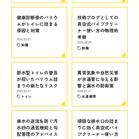
健康診断後のバリウ
技術ブログとしての
ムがトイレに詰まる
真空式パイプクリー
原因と対策
ナー使い方の物理的
考察
2026.02.23
2026.02.23
知識
知識
節水型トイレの普及
異常気象や自然災害
が招いたバリウム詰
が水道管に与える影
まりの新たなリスク
響と漏水の防衛策
2026.02.21
2026.02.21
トイレ
水道修理
排水の逆流を防ぐ汚
頑固な排水口の詰ま
水枡の通気機能と勾
りに効く真空式パイ
配管理のアドバイス
プクリーナー使い方