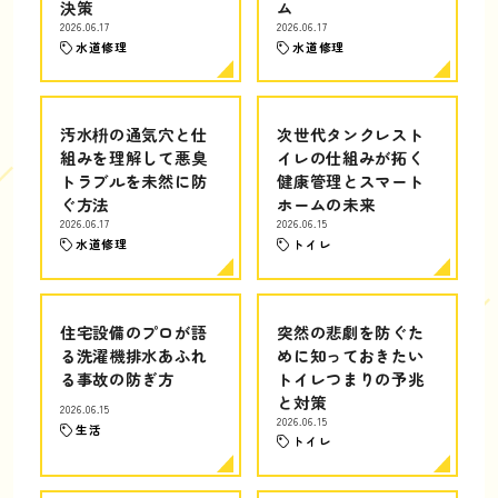
決策
ム
2026.06.17
2026.06.17
水道修理
水道修理
汚水枡の通気穴と仕
次世代タンクレスト
組みを理解して悪臭
イレの仕組みが拓く
トラブルを未然に防
健康管理とスマート
ぐ方法
ホームの未来
2026.06.17
2026.06.15
水道修理
トイレ
住宅設備のプロが語
突然の悲劇を防ぐた
る洗濯機排水あふれ
めに知っておきたい
る事故の防ぎ方
トイレつまりの予兆
と対策
2026.06.15
2026.06.15
生活
トイレ