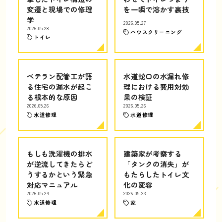
変遷と現場での修理
を一瞬で溶かす裏技
学
2026.05.27
2026.05.28
ハウスクリーニング
トイレ
ベテラン配管工が語
水道蛇口の水漏れ修
る住宅の漏水が起こ
理における費用対効
る根本的な原因
果の検証
2026.05.26
2026.05.26
水道修理
水道修理
もしも洗濯機の排水
建築家が考察する
が逆流してきたらど
「タンクの消失」が
うするかという緊急
もたらしたトイレ文
対応マニュアル
化の変容
2026.05.24
2026.05.23
水道修理
家