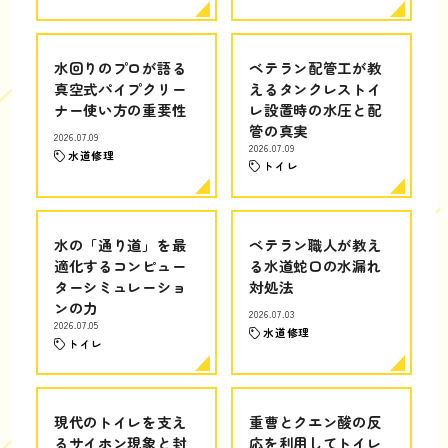
水回りのプロが語る
ベテラン配管工が教
真空式パイプクリー
えるタンクレストイ
ナー使い方の重要性
レ設置時の水圧と配
管の真実
2026.07.09
2026.07.09
水道修理
トイレ
水の「通り道」を最
ベテラン職人が教え
適化するコンピュー
る水道蛇口の水漏れ
ターシミュレーショ
対処法
ンの力
2026.07.03
2026.07.05
水道修理
トイレ
現代のトイレを支え
重曹とクエン酸の反
るサイホン現象と封
応を利用してトイレ