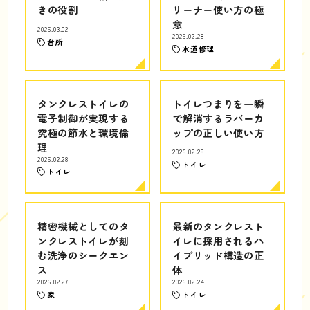
きの役割
リーナー使い方の極
意
2026.03.02
2026.02.28
台所
水道修理
タンクレストイレの
トイレつまりを一瞬
電子制御が実現する
で解消するラバーカ
究極の節水と環境倫
ップの正しい使い方
理
2026.02.28
2026.02.28
トイレ
トイレ
精密機械としてのタ
最新のタンクレスト
ンクレストイレが刻
イレに採用されるハ
む洗浄のシークエン
イブリッド構造の正
ス
体
2026.02.27
2026.02.24
家
トイレ