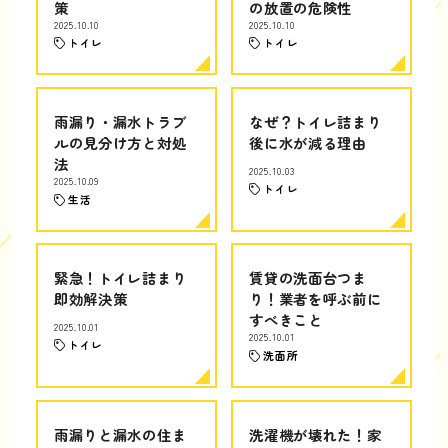
策
の放置の危険性
2025.10.10
2025.10.10
トイレ
トイレ
雨漏り・漏水トラブ
なぜ？トイレ詰まり
ルの見分け方と対処
後に水が減る理由
法
2025.10.03
2025.10.09
トイレ
生活
緊急！トイレ詰まり
賃貸の洗面台つま
即効解決策
り！業者を呼ぶ前に
すべきこと
2025.10.01
2025.10.01
トイレ
洗面所
雨漏りと漏水の住ま
洗濯機が壊れた！家