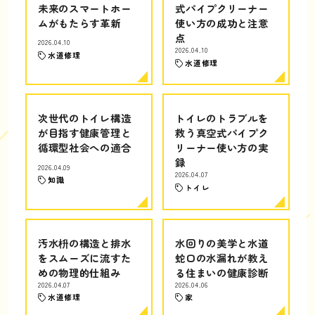
未来のスマートホー
式パイプクリーナー
ムがもたらす革新
使い方の成功と注意
点
2026.04.10
2026.04.10
水道修理
水道修理
次世代のトイレ構造
トイレのトラブルを
が目指す健康管理と
救う真空式パイプク
循環型社会への適合
リーナー使い方の実
録
2026.04.09
2026.04.07
知識
トイレ
汚水枡の構造と排水
水回りの美学と水道
をスムーズに流すた
蛇口の水漏れが教え
めの物理的仕組み
る住まいの健康診断
2026.04.07
2026.04.06
水道修理
家