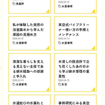
2026.04.15
洗面所
水道修理
私が体験した突然の
真空式パイプクリー
浴室漏水から学んだ
ナー使い方の手順と
原因の見極め方
メンテナンス
2026.04.15
2026.04.14
水道修理
水道修理
清潔な暮らしを支え
水浸しの脱衣所で立
る見えない主役であ
ち尽くしたあの日か
る排水経路への感謝
ら学ぶ排水管理の重
と手入れ
要性
2026.04.14
2026.04.13
水道修理
生活
水道蛇口の水漏れと
事例研究にみる真空