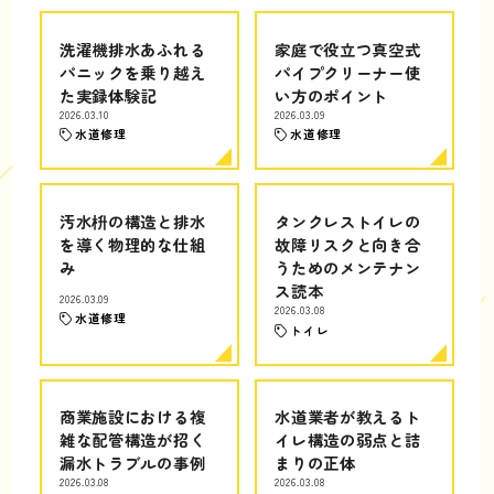
洗濯機排水あふれる
家庭で役立つ真空式
パニックを乗り越え
パイプクリーナー使
た実録体験記
い方のポイント
2026.03.10
2026.03.09
水道修理
水道修理
汚水枡の構造と排水
タンクレストイレの
を導く物理的な仕組
故障リスクと向き合
み
うためのメンテナン
ス読本
2026.03.09
2026.03.08
水道修理
トイレ
商業施設における複
水道業者が教えるト
雑な配管構造が招く
イレ構造の弱点と詰
漏水トラブルの事例
まりの正体
2026.03.08
2026.03.08