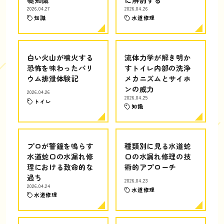
2026.04.27
2026.04.26
知識
水道修理
白い火山が噴火する
流体力学が解き明か
恐怖を味わったバリ
すトイレ内部の洗浄
ウム排泄体験記
メカニズムとサイホ
ンの威力
2026.04.26
2026.04.25
トイレ
知識
プロが警鐘を鳴らす
種類別に見る水道蛇
水道蛇口の水漏れ修
口の水漏れ修理の技
理における致命的な
術的アプローチ
過ち
2026.04.23
2026.04.24
水道修理
水道修理