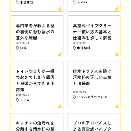
水道修理
トイレ
専門業者が教える壁
真空式パイプクリー
の裏側に潜む漏水の
ナー使い方の基本と
意外な原因
仕組みを詳しく解説
2026.03.04
2026.03.04
知識
水道修理
トイレつまりが一瞬
排水トラブルを防ぐ
で起きてしまう原因
汚水枡の正しい点検
と日頃からできる予
と清掃術
防策
2026.03.02
2026.03.03
ハウスクリーニング
トイレ
キッチンの油汚れを
プロのアドバイスに
分離する汚水枡の驚
よる真空式パイプク