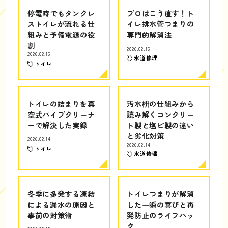
停電時でもタンクレ
プロはこう直す！ト
ストイレが流れる仕
イレ排水管つまりの
組みと予備電源の役
専門的解消法
割
2026.02.16
2026.02.16
水道修理
トイレ
トイレの詰まりを真
汚水枡の仕組みから
空式パイプクリーナ
読み解くコンクリー
ーで解決した実録
ト製と塩ビ製の違い
と劣化対策
2026.02.14
2026.02.14
トイレ
水道修理
冬季に多発する凍結
トイレつまりが解消
による漏水の原因と
した一瞬の喜びと再
事前の対策術
発防止のライフハッ
ク