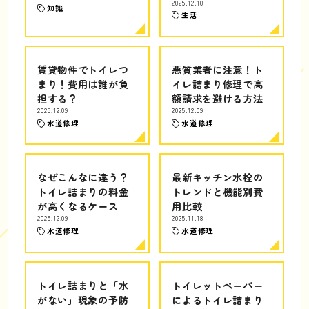
2025.12.10
知識
生活
賃貸物件でトイレつ
悪質業者に注意！ト
まり！費用は誰が負
イレ詰まり修理で高
担する？
額請求を避ける方法
2025.12.09
2025.12.09
水道修理
水道修理
なぜこんなに違う？
最新キッチン水栓の
トイレ詰まりの料金
トレンドと機能別費
が高くなるケース
用比較
2025.12.09
2025.11.18
水道修理
水道修理
トイレ詰まりと「水
トイレットペーパー
がない」現象の予防
によるトイレ詰まり