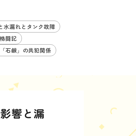
と水漏れとタンク故障
格闘記
「石鹸」の共犯関係
る影響と漏