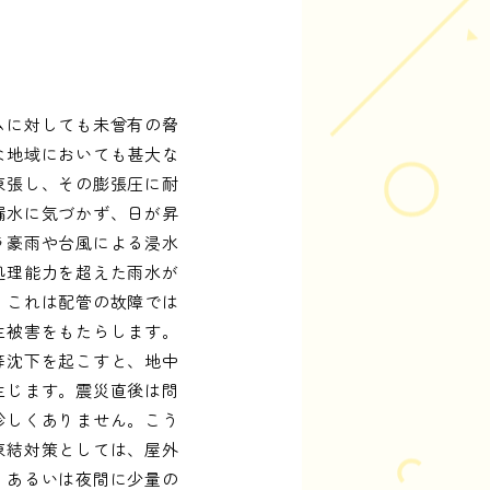
ムに対しても未曾有の脅
な地域においても甚大な
凍張し、その膨張圧に耐
漏水に気づかず、日が昇
ラ豪雨や台風による浸水
処理能力を超えた雨水が
。これは配管の故障では
生被害をもたらします。
等沈下を起こすと、地中
生じます。震災直後は問
珍しくありません。こう
凍結対策としては、屋外
、あるいは夜間に少量の