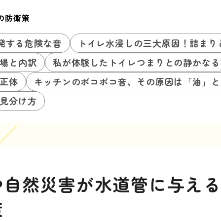
の防衛策
発する危険な音
トイレ水浸しの三大原因！詰まり
場と内訳
私が体験したトイレつまりとの静かなる
正体
キッチンのボコボコ音、その原因は「油」と
見分け方
や自然災害が水道管に与え
策