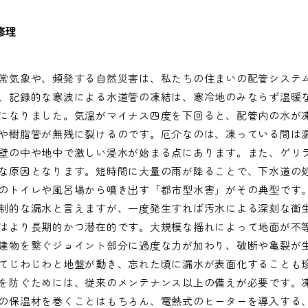
修理
常気象や、頻発する自然災害は、私たちの住まいの配管システ
、記録的な寒波による水道管の凍結は、寒冷地のみならず温暖
になりました。気温がマイナス四度を下回ると、配管内の水が
や樹脂管が無残に裂けるのです。厄介なのは、凍っている間は
壁の中や地中で激しい浸水が始まる点にあります。また、ゲリ
な原因となります。短時間に大量の雨が降ることで、下水道の
のトイレや風呂場から噴き出す「都市型水害」がその典型です
制的な漏水と言えますが、一度発生すれば汚水による深刻な衛
はより長期的かつ潜在的です。大規模な揺れによって地面が不
建物を繋ぐジョイント部分に過度な力が加わり、破断や亀裂が
てじわじわと地盤が動き、忘れた頃に漏水が表面化することも
を防ぐためには、従来のメンテナンス以上の備えが必要です。
の保温材を巻くことはもちろん、電熱式のヒーターを導入する