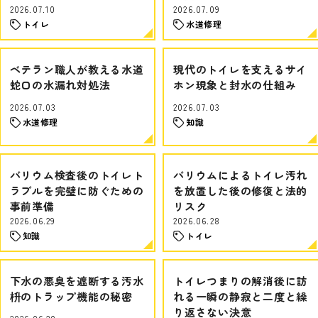
2026.07.10
2026.07.09
トイレ
水道修理
ベテラン職人が教える水道
現代のトイレを支えるサイ
蛇口の水漏れ対処法
ホン現象と封水の仕組み
2026.07.03
2026.07.03
水道修理
知識
バリウム検査後のトイレト
バリウムによるトイレ汚れ
ラブルを完璧に防ぐための
を放置した後の修復と法的
事前準備
リスク
2026.06.29
2026.06.28
知識
トイレ
下水の悪臭を遮断する汚水
トイレつまりの解消後に訪
枡のトラップ機能の秘密
れる一瞬の静寂と二度と繰
り返さない決意