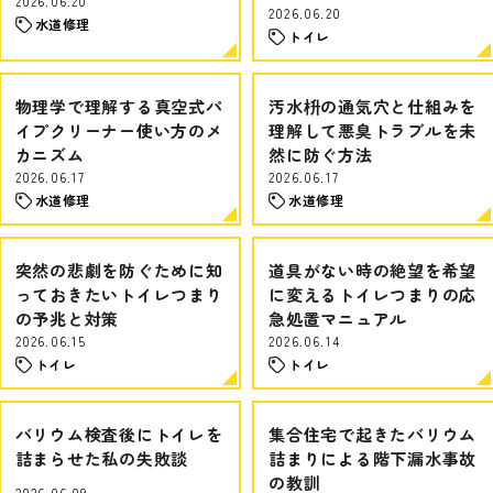
2026.06.20
2026.06.20
水道修理
トイレ
物理学で理解する真空式パ
汚水枡の通気穴と仕組みを
イプクリーナー使い方のメ
理解して悪臭トラブルを未
カニズム
然に防ぐ方法
2026.06.17
2026.06.17
水道修理
水道修理
突然の悲劇を防ぐために知
道具がない時の絶望を希望
っておきたいトイレつまり
に変えるトイレつまりの応
の予兆と対策
急処置マニュアル
2026.06.15
2026.06.14
トイレ
トイレ
バリウム検査後にトイレを
集合住宅で起きたバリウム
詰まらせた私の失敗談
詰まりによる階下漏水事故
の教訓
2026.06.09