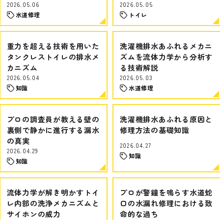
2026.05.06
2026.05.05
水道修理
トイレ
重力を超える技術を用いた
洗濯機排水あふれるメカニ
タンクレストイレの排水メ
ズムを流体力学から分析す
カニズム
る技術解説
2026.05.04
2026.05.03
知識
水道修理
プロの調査員が教える壁の
洗濯機排水あふれる原因と
裏側で静かに進行する漏水
修理方法の基礎知識
の真実
2026.04.27
2026.04.29
知識
知識
流体力学が解き明かすトイ
プロが警鐘を鳴らす水道蛇
レ内部の洗浄メカニズムと
口の水漏れ修理における致
サイホンの威力
命的な過ち