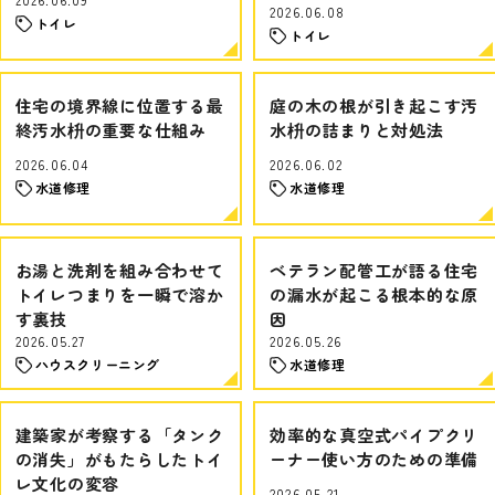
2026.06.08
トイレ
トイレ
住宅の境界線に位置する最
庭の木の根が引き起こす汚
終汚水枡の重要な仕組み
水枡の詰まりと対処法
2026.06.04
2026.06.02
水道修理
水道修理
お湯と洗剤を組み合わせて
ベテラン配管工が語る住宅
トイレつまりを一瞬で溶か
の漏水が起こる根本的な原
す裏技
因
2026.05.27
2026.05.26
ハウスクリーニング
水道修理
建築家が考察する「タンク
効率的な真空式パイプクリ
の消失」がもたらしたトイ
ーナー使い方のための準備
レ文化の変容
2026.05.21