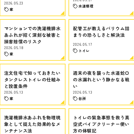
2026.05.23
水道修理
家
マンションでの洗濯機排水
配管工が教えるバリウム詰
あふれが招く深刻な被害と
まりの恐ろしさと解決法
損害賠償のリスク
2026.05.17
2026.05.18
トイレ
家
注文住宅で知っておきたい
週末の夜を襲った水道蛇口
タンクレストイレの仕組み
の水漏れという静かなる戦
と設置条件
い
2026.05.13
2026.05.13
家
台所
洗濯機排水あふれを物理現
トイレの緊急事態を救う真
象として捉えた効果的なメ
空式パイプクリーナー使い
ンテナンス法
方の体験記