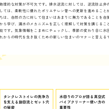
物理的な対策が不可欠です。排水逆流に対しては、逆流防止弁
しては、柔軟性に優れたポリエチレン管への更新を進めること
ちは、自然の力に対して住まいはあまりに無力であることを自
から学び、漏水のメカニズムを正しく理解して対策を講じるこ
能です。気象情報をこまめにチェックし、季節の変わり目に水
れからの時代を生き抜くための新しい住まいのマナーと言える
タンクレストイレの洗浄力
水回りのプロが語る真空式
を支える旋回流とゼット穴
パイプクリーナー使い方の
の秘密
重要性