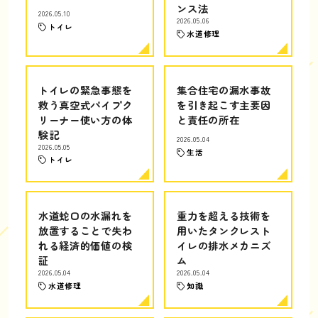
ンス法
2026.05.10
2026.05.06
トイレ
水道修理
トイレの緊急事態を
集合住宅の漏水事故
救う真空式パイプク
を引き起こす主要因
リーナー使い方の体
と責任の所在
験記
2026.05.04
2026.05.05
生活
トイレ
水道蛇口の水漏れを
重力を超える技術を
放置することで失わ
用いたタンクレスト
れる経済的価値の検
イレの排水メカニズ
証
ム
2026.05.04
2026.05.04
水道修理
知識