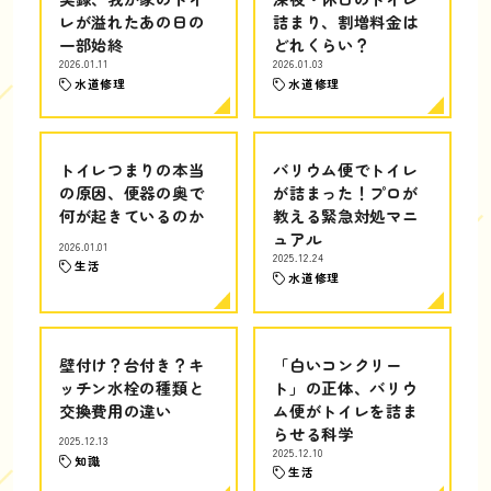
レが溢れたあの日の
詰まり、割増料金は
一部始終
どれくらい？
2026.01.11
2026.01.03
水道修理
水道修理
トイレつまりの本当
バリウム便でトイレ
の原因、便器の奥で
が詰まった！プロが
何が起きているのか
教える緊急対処マニ
ュアル
2026.01.01
2025.12.24
生活
水道修理
壁付け？台付き？キ
「白いコンクリー
ッチン水栓の種類と
ト」の正体、バリウ
交換費用の違い
ム便がトイレを詰ま
らせる科学
2025.12.13
2025.12.10
知識
生活