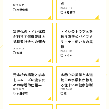
点
2026.04.10
2026.04.10
水道修理
水道修理
次世代のトイレ構造
トイレのトラブルを
が目指す健康管理と
救う真空式パイプク
循環型社会への適合
リーナー使い方の実
録
2026.04.09
2026.04.07
知識
トイレ
汚水枡の構造と排水
水回りの美学と水道
をスムーズに流すた
蛇口の水漏れが教え
めの物理的仕組み
る住まいの健康診断
2026.04.07
2026.04.06
水道修理
家