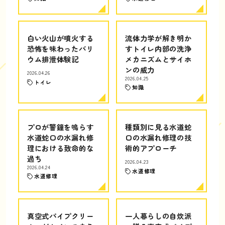
白い火山が噴火する
流体力学が解き明か
恐怖を味わったバリ
すトイレ内部の洗浄
ウム排泄体験記
メカニズムとサイホ
ンの威力
2026.04.26
2026.04.25
トイレ
知識
プロが警鐘を鳴らす
種類別に見る水道蛇
水道蛇口の水漏れ修
口の水漏れ修理の技
理における致命的な
術的アプローチ
過ち
2026.04.23
2026.04.24
水道修理
水道修理
真空式パイプクリー
一人暮らしの自炊派