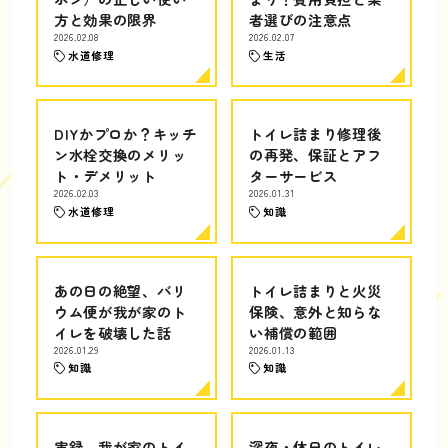
方と効果の限界
者選びの注意点
2026.02.08
2026.02.07
水道修理
生活
DIYかプロか？キッチ
トイレ詰まり修理後
ン水栓交換のメリッ
の再発、保証とアフ
ト・デメリット
ターサービス
2026.02.03
2026.01.31
水道修理
知識
あの日の絶望、バリ
トイレ詰まりと火災
ウム便が我が家のト
保険、意外と知らな
イレを破壊した話
い補償の範囲
2026.01.29
2026.01.13
知識
知識
実録、我が家のトイ
深夜・休日のトイレ