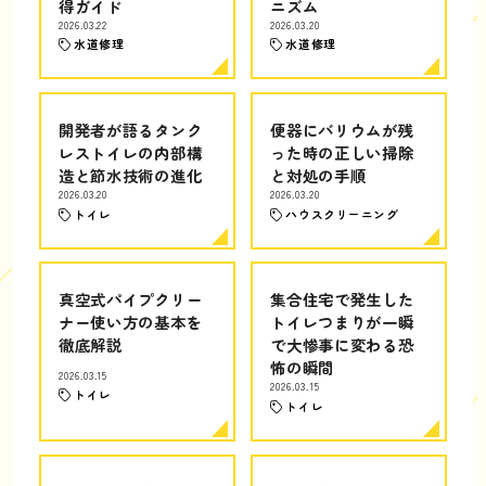
得ガイド
ニズム
2026.03.22
2026.03.20
水道修理
水道修理
開発者が語るタンク
便器にバリウムが残
レストイレの内部構
った時の正しい掃除
造と節水技術の進化
と対処の手順
2026.03.20
2026.03.20
トイレ
ハウスクリーニング
真空式パイプクリー
集合住宅で発生した
ナー使い方の基本を
トイレつまりが一瞬
徹底解説
で大惨事に変わる恐
怖の瞬間
2026.03.15
2026.03.15
トイレ
トイレ