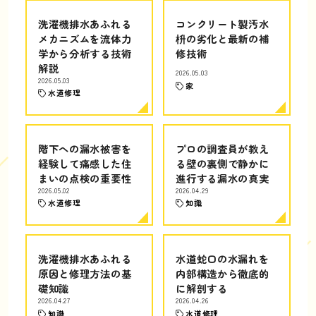
洗濯機排水あふれる
コンクリート製汚水
メカニズムを流体力
枡の劣化と最新の補
学から分析する技術
修技術
解説
2026.05.03
2026.05.03
家
水道修理
階下への漏水被害を
プロの調査員が教え
経験して痛感した住
る壁の裏側で静かに
まいの点検の重要性
進行する漏水の真実
2026.05.02
2026.04.29
水道修理
知識
洗濯機排水あふれる
水道蛇口の水漏れを
原因と修理方法の基
内部構造から徹底的
礎知識
に解剖する
2026.04.27
2026.04.26
知識
水道修理