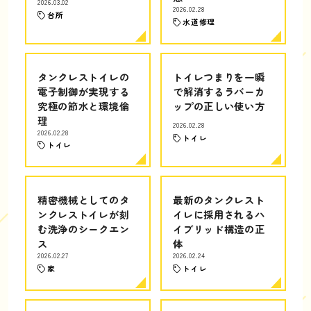
2026.03.02
2026.02.28
台所
水道修理
タンクレストイレの
トイレつまりを一瞬
電子制御が実現する
で解消するラバーカ
究極の節水と環境倫
ップの正しい使い方
理
2026.02.28
2026.02.28
トイレ
トイレ
精密機械としてのタ
最新のタンクレスト
ンクレストイレが刻
イレに採用されるハ
む洗浄のシークエン
イブリッド構造の正
ス
体
2026.02.27
2026.02.24
家
トイレ