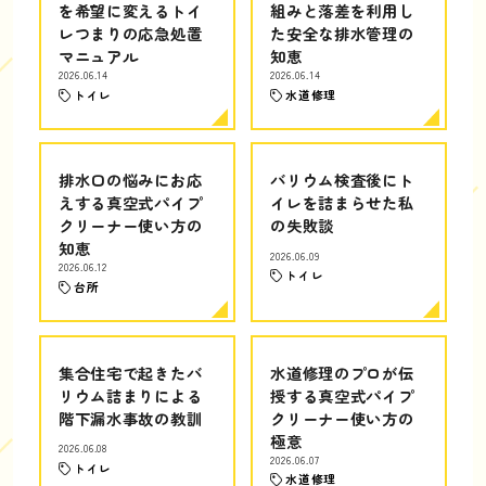
を希望に変えるトイ
組みと落差を利用し
レつまりの応急処置
た安全な排水管理の
マニュアル
知恵
2026.06.14
2026.06.14
トイレ
水道修理
排水口の悩みにお応
バリウム検査後にト
えする真空式パイプ
イレを詰まらせた私
クリーナー使い方の
の失敗談
知恵
2026.06.09
2026.06.12
トイレ
台所
集合住宅で起きたバ
水道修理のプロが伝
リウム詰まりによる
授する真空式パイプ
階下漏水事故の教訓
クリーナー使い方の
極意
2026.06.08
2026.06.07
トイレ
水道修理