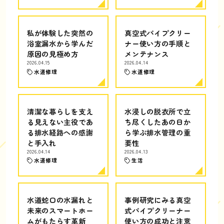
私が体験した突然の
真空式パイプクリー
浴室漏水から学んだ
ナー使い方の手順と
原因の見極め方
メンテナンス
2026.04.15
2026.04.14
水道修理
水道修理
清潔な暮らしを支え
水浸しの脱衣所で立
る見えない主役であ
ち尽くしたあの日か
る排水経路への感謝
ら学ぶ排水管理の重
と手入れ
要性
2026.04.14
2026.04.13
水道修理
生活
水道蛇口の水漏れと
事例研究にみる真空
未来のスマートホー
式パイプクリーナー
ムがもたらす革新
使い方の成功と注意