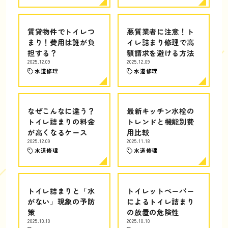
賃貸物件でトイレつ
悪質業者に注意！ト
まり！費用は誰が負
イレ詰まり修理で高
担する？
額請求を避ける方法
2025.12.09
2025.12.09
水道修理
水道修理
なぜこんなに違う？
最新キッチン水栓の
トイレ詰まりの料金
トレンドと機能別費
が高くなるケース
用比較
2025.12.09
2025.11.18
水道修理
水道修理
トイレ詰まりと「水
トイレットペーパー
がない」現象の予防
によるトイレ詰まり
策
の放置の危険性
2025.10.10
2025.10.10