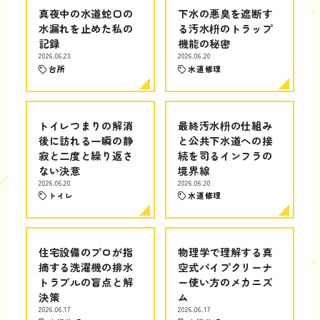
真夜中の水道蛇口の
下水の悪臭を遮断す
水漏れを止めた私の
る汚水枡のトラップ
記録
機能の秘密
2026.06.23
2026.06.20
台所
水道修理
トイレつまりの解消
最終汚水枡の仕組み
後に訪れる一瞬の静
と公共下水道への接
寂と二度と繰り返さ
続を司るインフラの
ない決意
境界線
2026.06.20
2026.06.20
トイレ
水道修理
住宅設備のプロが指
物理学で理解する真
摘する洗濯機の排水
空式パイプクリーナ
トラブルの盲点と解
ー使い方のメカニズ
決策
ム
2026.06.17
2026.06.17