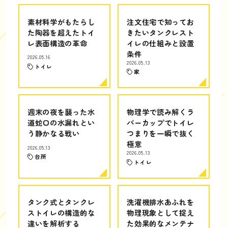
素材科学がもたらし
注文住宅で知ってお
た陶器を超えたトイ
きたいタンクレスト
レ表面構造の革命
イレの仕組みと設置
条件
2026.05.16
2026.05.13
トイレ
家
週末の夜を襲った水
物理学で読み解くラ
道蛇口の水漏れとい
バーカップでトイレ
う静かなる戦い
つまりを一瞬で抜く
極意
2026.05.13
2026.05.13
台所
トイレ
タンク式とタンクレ
洗濯機排水あふれを
ストイレの構造的な
物理現象として捉え
違いを解析する
た効果的なメンテナ