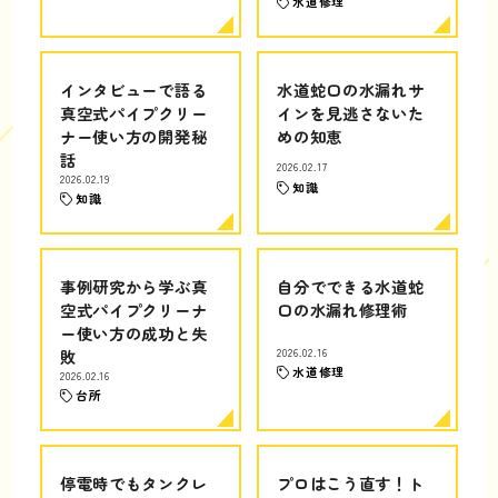
水道修理
インタビューで語る
水道蛇口の水漏れサ
真空式パイプクリー
インを見逃さないた
ナー使い方の開発秘
めの知恵
話
2026.02.17
2026.02.19
知識
知識
事例研究から学ぶ真
自分でできる水道蛇
空式パイプクリーナ
口の水漏れ修理術
ー使い方の成功と失
敗
2026.02.16
水道修理
2026.02.16
台所
停電時でもタンクレ
プロはこう直す！ト