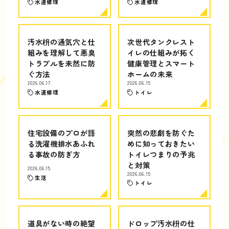
水道修理
水道修理
汚水枡の通気穴と仕
次世代タンクレスト
組みを理解して悪臭
イレの仕組みが拓く
トラブルを未然に防
健康管理とスマート
ぐ方法
ホームの未来
2026.06.17
2026.06.15
水道修理
トイレ
住宅設備のプロが語
突然の悲劇を防ぐた
る洗濯機排水あふれ
めに知っておきたい
る事故の防ぎ方
トイレつまりの予兆
と対策
2026.06.15
2026.06.15
生活
トイレ
道具がない時の絶望
ドロップ汚水枡の仕