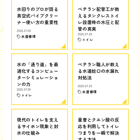
水回りのプロが語る
ベテラン配管工が教
真空式パイプクリー
えるタンクレストイ
ナー使い方の重要性
レ設置時の水圧と配
管の真実
2026.07.09
2026.07.09
水道修理
トイレ
水の「通り道」を最
ベテラン職人が教え
適化するコンピュー
る水道蛇口の水漏れ
ターシミュレーショ
対処法
ンの力
2026.07.03
2026.07.05
水道修理
トイレ
現代のトイレを支え
重曹とクエン酸の反
るサイホン現象と封
応を利用してトイレ
水の仕組み
つまりを一瞬で解決
する方法