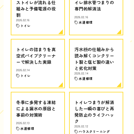
ストイレが流れる仕
イレ排水管つまりの
組みと予備電源の役
専門的解消法
割
2026.02.16
2026.02.16
水道修理
トイレ
トイレの詰まりを真
汚水枡の仕組みから
空式パイプクリーナ
読み解くコンクリー
ーで解決した実録
ト製と塩ビ製の違い
と劣化対策
2026.02.14
2026.02.14
トイレ
水道修理
冬季に多発する凍結
トイレつまりが解消
による漏水の原因と
した一瞬の喜びと再
事前の対策術
発防止のライフハッ
ク
2026.02.13
2026.02.12
水道修理
ハウスクリーニング