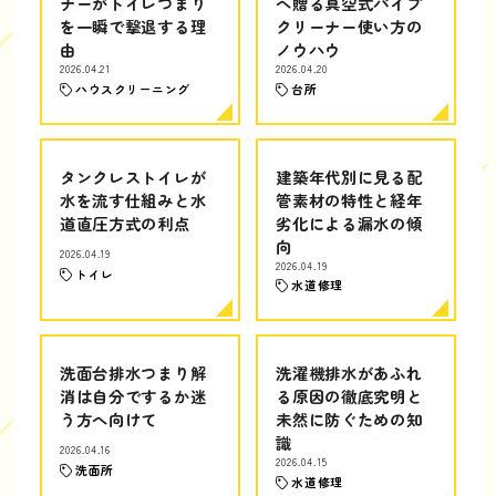
ナーがトイレつまり
へ贈る真空式パイプ
を一瞬で撃退する理
クリーナー使い方の
由
ノウハウ
2026.04.21
2026.04.20
ハウスクリーニング
台所
タンクレストイレが
建築年代別に見る配
水を流す仕組みと水
管素材の特性と経年
道直圧方式の利点
劣化による漏水の傾
向
2026.04.19
2026.04.19
トイレ
水道修理
洗面台排水つまり解
洗濯機排水があふれ
消は自分でするか迷
る原因の徹底究明と
う方へ向けて
未然に防ぐための知
識
2026.04.16
2026.04.15
洗面所
水道修理