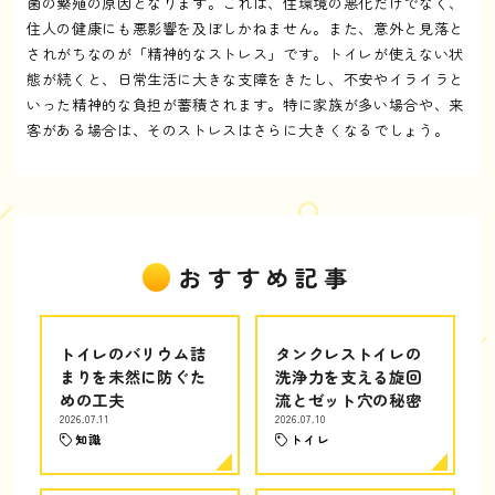
菌の繁殖の原因となります。これは、住環境の悪化だけでなく、
住人の健康にも悪影響を及ぼしかねません。また、意外と見落と
されがちなのが「精神的なストレス」です。トイレが使えない状
態が続くと、日常生活に大きな支障をきたし、不安やイライラと
いった精神的な負担が蓄積されます。特に家族が多い場合や、来
客がある場合は、そのストレスはさらに大きくなるでしょう。
おすすめ記事
トイレのバリウム詰
タンクレストイレの
まりを未然に防ぐた
洗浄力を支える旋回
めの工夫
流とゼット穴の秘密
2026.07.11
2026.07.10
知識
トイレ