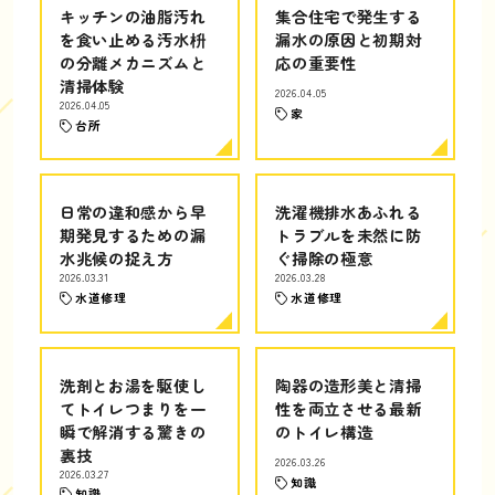
キッチンの油脂汚れ
集合住宅で発生する
を食い止める汚水枡
漏水の原因と初期対
の分離メカニズムと
応の重要性
清掃体験
2026.04.05
2026.04.05
家
台所
日常の違和感から早
洗濯機排水あふれる
期発見するための漏
トラブルを未然に防
水兆候の捉え方
ぐ掃除の極意
2026.03.31
2026.03.28
水道修理
水道修理
洗剤とお湯を駆使し
陶器の造形美と清掃
てトイレつまりを一
性を両立させる最新
瞬で解消する驚きの
のトイレ構造
裏技
2026.03.26
2026.03.27
知識
知識