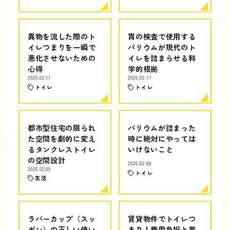
異物を流した際のト
胃の検査で使用する
イレつまりを一瞬で
バリウムが現代のト
悪化させないための
イレを詰まらせる科
心得
学的根拠
2026.02.11
2026.02.11
トイレ
トイレ
都市型住宅の限られ
バリウムが詰まった
た空間を劇的に変え
時に絶対にやっては
るタンクレストイレ
いけないこと
の空間設計
2026.02.08
2026.02.09
トイレ
生活
ラバーカップ（スッ
賃貸物件でトイレつ
ポン）の正しい使い
まり！費用負担と業