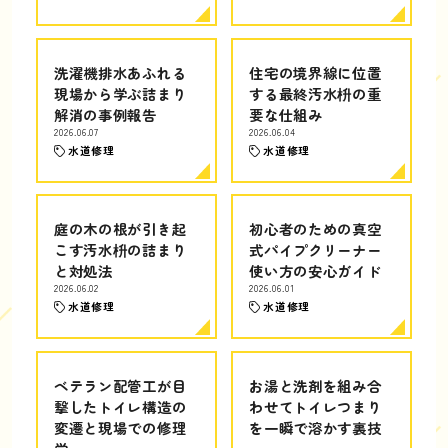
洗濯機排水あふれる
住宅の境界線に位置
現場から学ぶ詰まり
する最終汚水枡の重
解消の事例報告
要な仕組み
2026.06.07
2026.06.04
水道修理
水道修理
庭の木の根が引き起
初心者のための真空
こす汚水枡の詰まり
式パイプクリーナー
と対処法
使い方の安心ガイド
2026.06.02
2026.06.01
水道修理
水道修理
ベテラン配管工が目
お湯と洗剤を組み合
撃したトイレ構造の
わせてトイレつまり
変遷と現場での修理
を一瞬で溶かす裏技