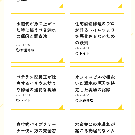
水道代が急に上がっ
住宅設備修理のプロ
た時に疑うべき漏水
が語るトイレつまり
の原因と調査法
を悪化させないため
の鉄則
2026.03.25
2026.03.24
水道修理
トイレ
ベテラン配管工が独
オフィスビルで相次
白するバリウム詰ま
いだ漏水の原因を特
り修理の過酷な現場
定した現場の記録
2026.03.24
2026.03.22
トイレ
水道修理
真空式パイプクリー
水道蛇口の水漏れが
ナー使い方の完全習
起こる物理的なメカ