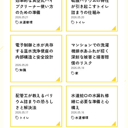
効率的な真空式パイ
硫酸バリウムの特性
プクリーナー使い方
が引き起こすトイレ
のための準備
詰まりの仕組み
2026.05.21
2026.05.20
水道修理
トイレ
電子制御と水が共存
マンションでの洗濯
する温水洗浄便座の
機排水あふれが招く
内部構造と安全設計
深刻な被害と損害賠
償のリスク
2026.05.20
2026.05.18
知識
家
配管工が教えるバリ
水道蛇口の水漏れ修
ウム詰まりの恐ろし
繕に必要な準備と心
さと解決法
構え
2026.05.17
2026.05.16
トイレ
水道修理