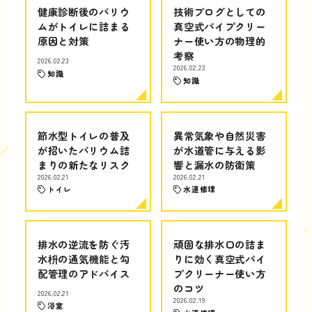
健康診断後のバリウ
技術ブログとしての
ムがトイレに詰まる
真空式パイプクリー
原因と対策
ナー使い方の物理的
考察
2026.02.23
2026.02.23
知識
知識
節水型トイレの普及
異常気象や自然災害
が招いたバリウム詰
が水道管に与える影
まりの新たなリスク
響と漏水の防衛策
2026.02.21
2026.02.21
トイレ
水道修理
排水の逆流を防ぐ汚
頑固な排水口の詰ま
水枡の通気機能と勾
りに効く真空式パイ
配管理のアドバイス
プクリーナー使い方
のコツ
2026.02.21
2026.02.19
浴室