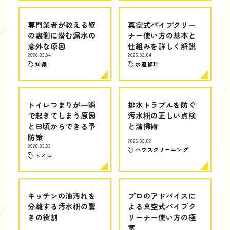
専門業者が教える壁
真空式パイプクリー
の裏側に潜む漏水の
ナー使い方の基本と
意外な原因
仕組みを詳しく解説
2026.03.04
2026.03.04
知識
水道修理
トイレつまりが一瞬
排水トラブルを防ぐ
で起きてしまう原因
汚水枡の正しい点検
と日頃からできる予
と清掃術
防策
2026.03.02
2026.03.03
ハウスクリーニング
トイレ
キッチンの油汚れを
プロのアドバイスに
分離する汚水枡の驚
よる真空式パイプク
きの役割
リーナー使い方の極
意