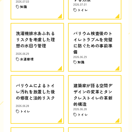
2026.07.03
2026.07.01
知識
トイレ
洗濯機排水あふれる
バリウム検査後のト
リスクを考慮した理
イレトラブルを完璧
想の水回り管理
に防ぐための事前準
備
2026.06.29
2026.06.29
水道修理
知識
バリウムによるトイ
建築家が語る空間デ
レ汚れを放置した後
ザインの変革とタン
の修復と法的リスク
クレストイレの革新
的構造
2026.06.28
2026.06.28
トイレ
トイレ