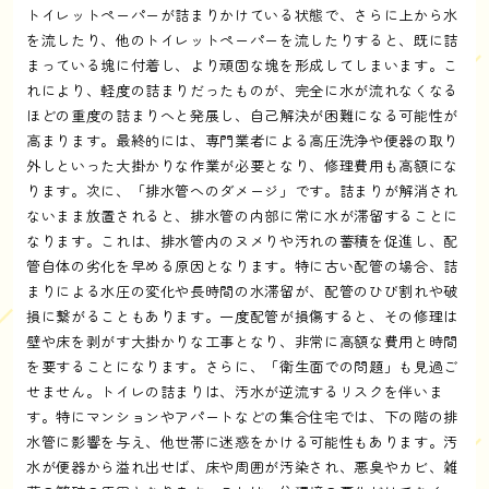
トイレットペーパーが詰まりかけている状態で、さらに上から水
を流したり、他のトイレットペーパーを流したりすると、既に詰
まっている塊に付着し、より頑固な塊を形成してしまいます。こ
れにより、軽度の詰まりだったものが、完全に水が流れなくなる
ほどの重度の詰まりへと発展し、自己解決が困難になる可能性が
高まります。最終的には、専門業者による高圧洗浄や便器の取り
外しといった大掛かりな作業が必要となり、修理費用も高額にな
ります。次に、「排水管へのダメージ」です。詰まりが解消され
ないまま放置されると、排水管の内部に常に水が滞留することに
なります。これは、排水管内のヌメりや汚れの蓄積を促進し、配
管自体の劣化を早める原因となります。特に古い配管の場合、詰
まりによる水圧の変化や長時間の水滞留が、配管のひび割れや破
損に繋がることもあります。一度配管が損傷すると、その修理は
壁や床を剥がす大掛かりな工事となり、非常に高額な費用と時間
を要することになります。さらに、「衛生面での問題」も見過ご
せません。トイレの詰まりは、汚水が逆流するリスクを伴いま
す。特にマンションやアパートなどの集合住宅では、下の階の排
水管に影響を与え、他世帯に迷惑をかける可能性もあります。汚
水が便器から溢れ出せば、床や周囲が汚染され、悪臭やカビ、雑