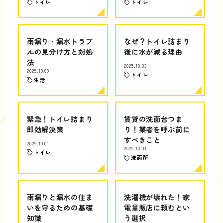
トイレ
トイレ
雨漏り・漏水トラブ
なぜ？トイレ詰まり
ルの見分け方と対処
後に水が減る理由
法
2025.10.03
2025.10.09
トイレ
生活
緊急！トイレ詰まり
賃貸の洗面台つま
即効解決策
り！業者を呼ぶ前に
すべきこと
2025.10.01
2025.10.01
トイレ
洗面所
雨漏りと漏水の住ま
洗濯機が壊れた！家
いを守るための基礎
電量販店に頼むとい
知識
う選択