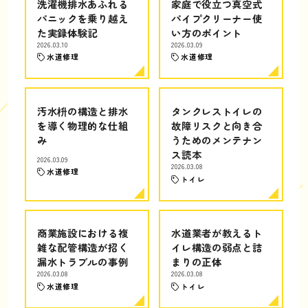
洗濯機排水あふれる
家庭で役立つ真空式
パニックを乗り越え
パイプクリーナー使
た実録体験記
い方のポイント
2026.03.10
2026.03.09
水道修理
水道修理
汚水枡の構造と排水
タンクレストイレの
を導く物理的な仕組
故障リスクと向き合
み
うためのメンテナン
ス読本
2026.03.09
2026.03.08
水道修理
トイレ
商業施設における複
水道業者が教えるト
雑な配管構造が招く
イレ構造の弱点と詰
漏水トラブルの事例
まりの正体
2026.03.08
2026.03.08
水道修理
トイレ