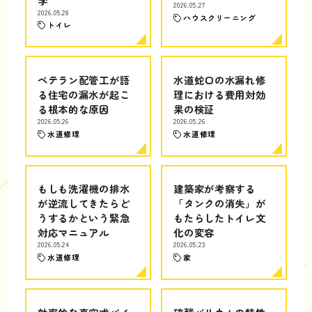
学
2026.05.27
2026.05.28
ハウスクリーニング
トイレ
ベテラン配管工が語
水道蛇口の水漏れ修
る住宅の漏水が起こ
理における費用対効
る根本的な原因
果の検証
2026.05.26
2026.05.26
水道修理
水道修理
もしも洗濯機の排水
建築家が考察する
が逆流してきたらど
「タンクの消失」が
うするかという緊急
もたらしたトイレ文
対応マニュアル
化の変容
2026.05.24
2026.05.23
水道修理
家