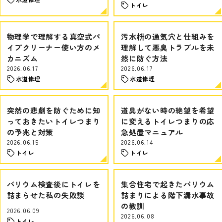
トイレ
物理学で理解する真空式パ
汚水枡の通気穴と仕組みを
イプクリーナー使い方のメ
理解して悪臭トラブルを未
カニズム
然に防ぐ方法
2026.06.17
2026.06.17
水道修理
水道修理
突然の悲劇を防ぐために知
道具がない時の絶望を希望
っておきたいトイレつまり
に変えるトイレつまりの応
の予兆と対策
急処置マニュアル
2026.06.15
2026.06.14
トイレ
トイレ
バリウム検査後にトイレを
集合住宅で起きたバリウム
詰まらせた私の失敗談
詰まりによる階下漏水事故
の教訓
2026.06.09
2026.06.08
トイレ