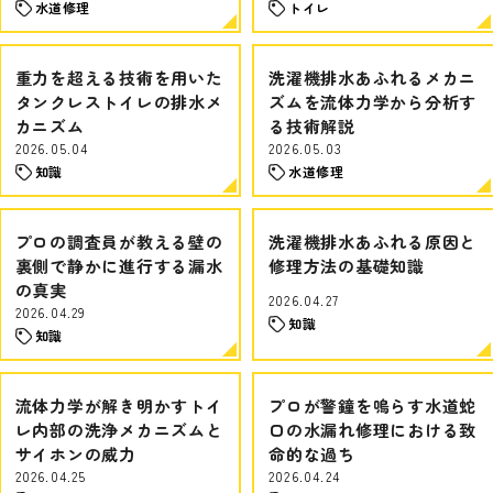
水道修理
トイレ
重力を超える技術を用いた
洗濯機排水あふれるメカニ
タンクレストイレの排水メ
ズムを流体力学から分析す
カニズム
る技術解説
2026.05.04
2026.05.03
知識
水道修理
プロの調査員が教える壁の
洗濯機排水あふれる原因と
裏側で静かに進行する漏水
修理方法の基礎知識
の真実
2026.04.27
2026.04.29
知識
知識
流体力学が解き明かすトイ
プロが警鐘を鳴らす水道蛇
レ内部の洗浄メカニズムと
口の水漏れ修理における致
サイホンの威力
命的な過ち
2026.04.25
2026.04.24