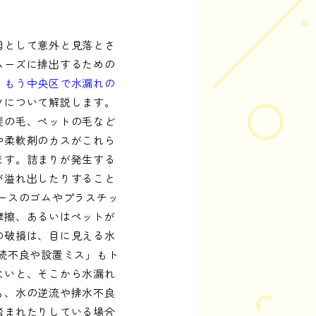
因として意外と見落とさ
ムーズに排出するための
。
もう中央区で水漏れの
ツについて解説します。
髪の毛、ペットの毛など
や柔軟剤のカスがこれら
ます。詰まりが発生する
が溢れ出したりすること
ースのゴムやプラスチッ
摩擦、あるいはペットが
の破損は、目に見える水
続不良や設置ミス」もト
ないと、そこから水漏れ
も、水の逆流や排水不良
踏まれたりしている場合