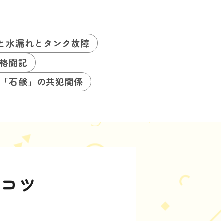
と水漏れとタンク故障
格闘記
「石鹸」の共犯関係
のコツ