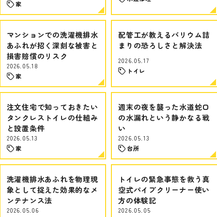
家
マンションでの洗濯機排水
配管工が教えるバリウム詰
あふれが招く深刻な被害と
まりの恐ろしさと解決法
損害賠償のリスク
2026.05.17
2026.05.18
トイレ
家
注文住宅で知っておきたい
週末の夜を襲った水道蛇口
タンクレストイレの仕組み
の水漏れという静かなる戦
と設置条件
い
2026.05.13
2026.05.13
家
台所
洗濯機排水あふれを物理現
トイレの緊急事態を救う真
象として捉えた効果的なメ
空式パイプクリーナー使い
ンテナンス法
方の体験記
2026.05.06
2026.05.05