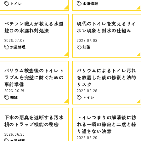
トイレ
水道修理
ベテラン職人が教える水道
現代のトイレを支えるサイ
蛇口の水漏れ対処法
ホン現象と封水の仕組み
2026.07.03
2026.07.03
水道修理
知識
バリウム検査後のトイレト
バリウムによるトイレ汚れ
ラブルを完璧に防ぐための
を放置した後の修復と法的
事前準備
リスク
2026.06.29
2026.06.28
知識
トイレ
下水の悪臭を遮断する汚水
トイレつまりの解消後に訪
枡のトラップ機能の秘密
れる一瞬の静寂と二度と繰
り返さない決意
2026.06.20
2026.06.20
水道修理