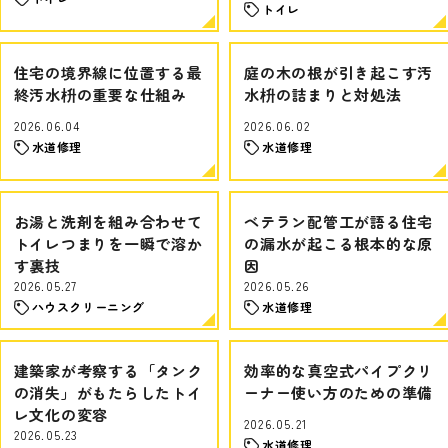
トイレ
住宅の境界線に位置する最
庭の木の根が引き起こす汚
終汚水枡の重要な仕組み
水枡の詰まりと対処法
2026.06.04
2026.06.02
水道修理
水道修理
お湯と洗剤を組み合わせて
ベテラン配管工が語る住宅
トイレつまりを一瞬で溶か
の漏水が起こる根本的な原
す裏技
因
2026.05.27
2026.05.26
ハウスクリーニング
水道修理
建築家が考察する「タンク
効率的な真空式パイプクリ
の消失」がもたらしたトイ
ーナー使い方のための準備
レ文化の変容
2026.05.21
2026.05.23
水道修理