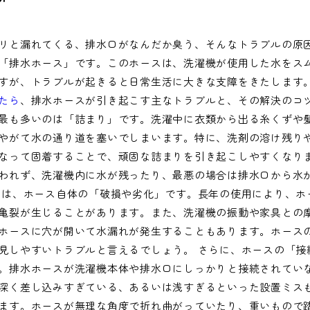
リと漏れてくる、排水口がなんだか臭う、そんなトラブルの原
「排水ホース」です。このホースは、洗濯機が使用した水をス
すが、トラブルが起きると日常生活に大きな支障をきたします
たら
、排水ホースが引き起こす主なトラブルと、その解決のコ
最も多いのは「詰まり」です。洗濯中に衣類から出る糸くずや
やがて水の通り道を塞いでしまいます。特に、洗剤の溶け残り
なって固着することで、頑固な詰まりを引き起こしやすくなり
われず、洗濯機内に水が残ったり、最悪の場合は排水口から水
のは、ホース自体の「破損や劣化」です。長年の使用により、ホ
亀裂が生じることがあります。また、洗濯機の振動や家具との
ホースに穴が開いて水漏れが発生することもあります。ホース
見しやすいトラブルと言えるでしょう。 さらに、ホースの「接
。排水ホースが洗濯機本体や排水口にしっかりと接続されてい
深く差し込みすぎている、あるいは浅すぎるといった設置ミス
ます。ホースが無理な角度で折れ曲がっていたり、重いもので