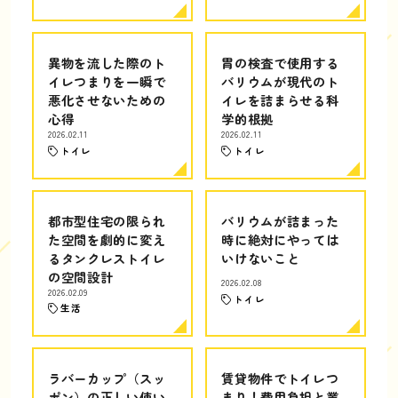
異物を流した際のト
胃の検査で使用する
イレつまりを一瞬で
バリウムが現代のト
悪化させないための
イレを詰まらせる科
心得
学的根拠
2026.02.11
2026.02.11
トイレ
トイレ
都市型住宅の限られ
バリウムが詰まった
た空間を劇的に変え
時に絶対にやっては
るタンクレストイレ
いけないこと
の空間設計
2026.02.08
2026.02.09
トイレ
生活
ラバーカップ（スッ
賃貸物件でトイレつ
ポン）の正しい使い
まり！費用負担と業