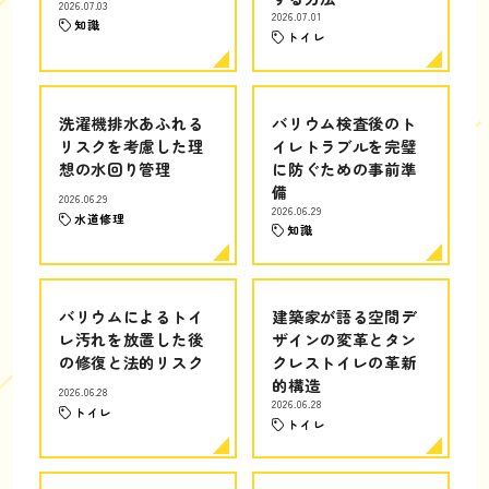
2026.07.03
2026.07.01
知識
トイレ
洗濯機排水あふれる
バリウム検査後のト
リスクを考慮した理
イレトラブルを完璧
想の水回り管理
に防ぐための事前準
備
2026.06.29
2026.06.29
水道修理
知識
バリウムによるトイ
建築家が語る空間デ
レ汚れを放置した後
ザインの変革とタン
の修復と法的リスク
クレストイレの革新
的構造
2026.06.28
2026.06.28
トイレ
トイレ