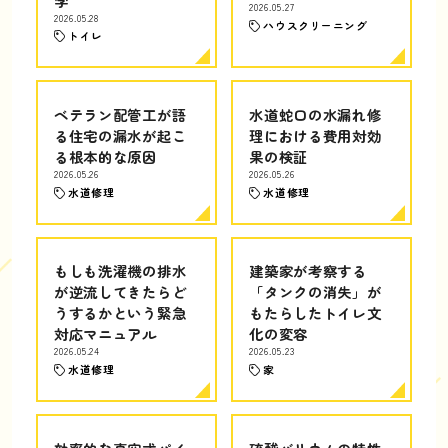
学
2026.05.27
2026.05.28
ハウスクリーニング
トイレ
ベテラン配管工が語
水道蛇口の水漏れ修
る住宅の漏水が起こ
理における費用対効
る根本的な原因
果の検証
2026.05.26
2026.05.26
水道修理
水道修理
もしも洗濯機の排水
建築家が考察する
が逆流してきたらど
「タンクの消失」が
うするかという緊急
もたらしたトイレ文
対応マニュアル
化の変容
2026.05.24
2026.05.23
水道修理
家