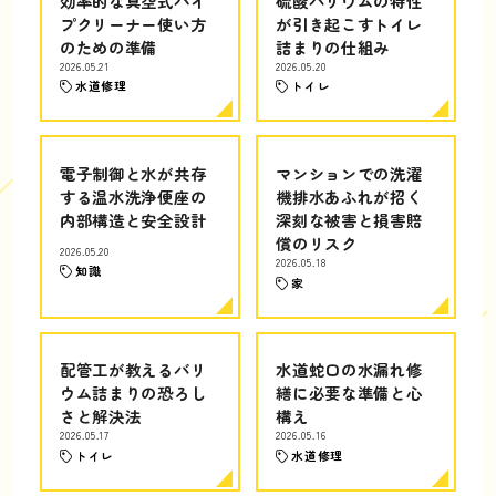
効率的な真空式パイ
硫酸バリウムの特性
プクリーナー使い方
が引き起こすトイレ
のための準備
詰まりの仕組み
2026.05.21
2026.05.20
水道修理
トイレ
電子制御と水が共存
マンションでの洗濯
する温水洗浄便座の
機排水あふれが招く
内部構造と安全設計
深刻な被害と損害賠
償のリスク
2026.05.20
2026.05.18
知識
家
配管工が教えるバリ
水道蛇口の水漏れ修
ウム詰まりの恐ろし
繕に必要な準備と心
さと解決法
構え
2026.05.17
2026.05.16
トイレ
水道修理