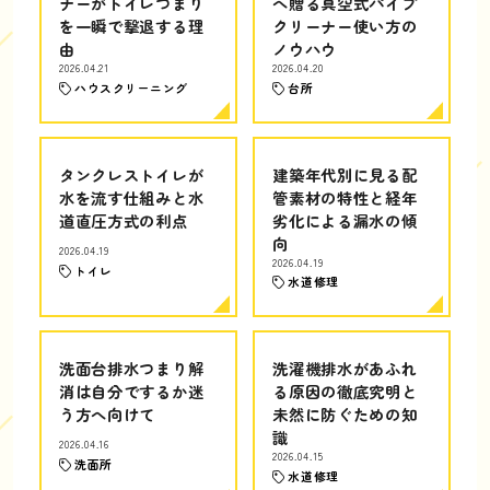
ナーがトイレつまり
へ贈る真空式パイプ
を一瞬で撃退する理
クリーナー使い方の
由
ノウハウ
2026.04.21
2026.04.20
ハウスクリーニング
台所
タンクレストイレが
建築年代別に見る配
水を流す仕組みと水
管素材の特性と経年
道直圧方式の利点
劣化による漏水の傾
向
2026.04.19
2026.04.19
トイレ
水道修理
洗面台排水つまり解
洗濯機排水があふれ
消は自分でするか迷
る原因の徹底究明と
う方へ向けて
未然に防ぐための知
識
2026.04.16
2026.04.15
洗面所
水道修理