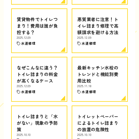
賃貸物件でトイレつ
悪質業者に注意！ト
まり！費用は誰が負
イレ詰まり修理で高
担する？
額請求を避ける方法
2025.12.09
2025.12.09
水道修理
水道修理
なぜこんなに違う？
最新キッチン水栓の
トイレ詰まりの料金
トレンドと機能別費
が高くなるケース
用比較
2025.12.09
2025.11.18
水道修理
水道修理
トイレ詰まりと「水
トイレットペーパー
がない」現象の予防
によるトイレ詰まり
策
の放置の危険性
2025.10.10
2025.10.10