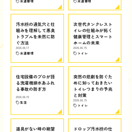
水道修理
水道修理
汚水枡の通気穴と仕
次世代タンクレスト
組みを理解して悪臭
イレの仕組みが拓く
トラブルを未然に防
健康管理とスマート
ぐ方法
ホームの未来
2026.06.17
2026.06.15
水道修理
トイレ
住宅設備のプロが語
突然の悲劇を防ぐた
る洗濯機排水あふれ
めに知っておきたい
る事故の防ぎ方
トイレつまりの予兆
と対策
2026.06.15
2026.06.15
生活
トイレ
道具がない時の絶望
ドロップ汚水枡の仕