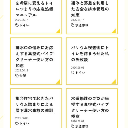
を希望に変えるトイ
組みと落差を利用し
レつまりの応急処置
た安全な排水管理の
マニュアル
知恵
2026.06.14
2026.06.14
トイレ
水道修理
排水口の悩みにお応
バリウム検査後にト
えする真空式パイプ
イレを詰まらせた私
クリーナー使い方の
の失敗談
知恵
2026.06.09
2026.06.12
トイレ
台所
集合住宅で起きたバ
水道修理のプロが伝
リウム詰まりによる
授する真空式パイプ
階下漏水事故の教訓
クリーナー使い方の
極意
2026.06.08
2026.06.07
トイレ
水道修理