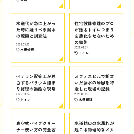
水道代が急に上がっ
住宅設備修理のプロ
た時に疑うべき漏水
が語るトイレつまり
の原因と調査法
を悪化させないため
の鉄則
2026.03.25
2026.03.24
水道修理
トイレ
ベテラン配管工が独
オフィスビルで相次
白するバリウム詰ま
いだ漏水の原因を特
り修理の過酷な現場
定した現場の記録
2026.03.24
2026.03.22
トイレ
水道修理
真空式パイプクリー
水道蛇口の水漏れが
ナー使い方の完全習
起こる物理的なメカ