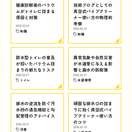
健康診断後のバリウ
技術ブログとしての
ムがトイレに詰まる
真空式パイプクリー
原因と対策
ナー使い方の物理的
考察
2026.02.23
2026.02.23
知識
知識
節水型トイレの普及
異常気象や自然災害
が招いたバリウム詰
が水道管に与える影
まりの新たなリスク
響と漏水の防衛策
2026.02.21
2026.02.21
トイレ
水道修理
排水の逆流を防ぐ汚
頑固な排水口の詰ま
水枡の通気機能と勾
りに効く真空式パイ
配管理のアドバイス
プクリーナー使い方
のコツ
2026.02.21
2026.02.19
浴室