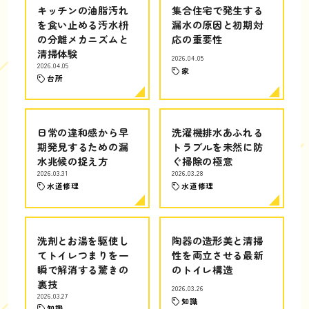
キッチンの油脂汚れ
集合住宅で発生する
を食い止める汚水枡
漏水の原因と初期対
の分離メカニズムと
応の重要性
清掃体験
2026.04.05
2026.04.05
家
台所
日常の違和感から早
洗濯機排水あふれる
期発見するための漏
トラブルを未然に防
水兆候の捉え方
ぐ掃除の極意
2026.03.31
2026.03.28
水道修理
水道修理
洗剤とお湯を駆使し
陶器の造形美と清掃
てトイレつまりを一
性を両立させる最新
瞬で解消する驚きの
のトイレ構造
裏技
2026.03.26
2026.03.27
知識
知識