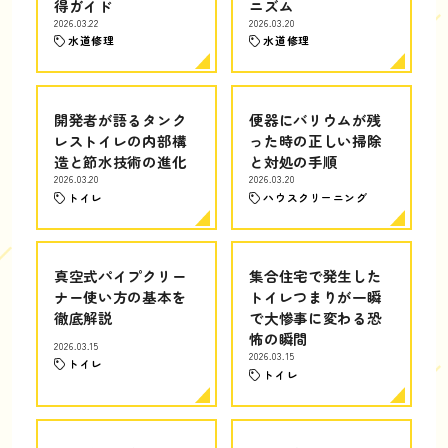
得ガイド
ニズム
2026.03.22
2026.03.20
水道修理
水道修理
開発者が語るタンク
便器にバリウムが残
レストイレの内部構
った時の正しい掃除
造と節水技術の進化
と対処の手順
2026.03.20
2026.03.20
トイレ
ハウスクリーニング
真空式パイプクリー
集合住宅で発生した
ナー使い方の基本を
トイレつまりが一瞬
徹底解説
で大惨事に変わる恐
怖の瞬間
2026.03.15
2026.03.15
トイレ
トイレ