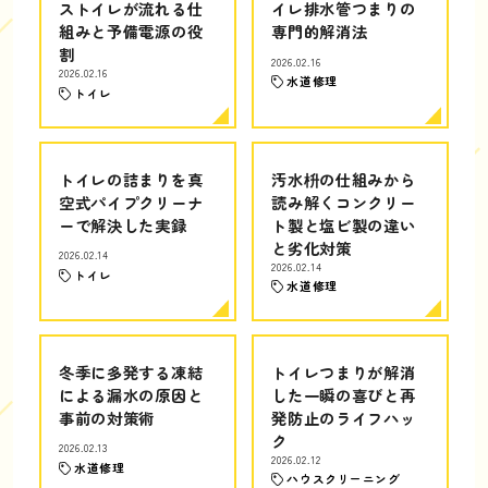
ストイレが流れる仕
イレ排水管つまりの
組みと予備電源の役
専門的解消法
割
2026.02.16
2026.02.16
水道修理
トイレ
トイレの詰まりを真
汚水枡の仕組みから
空式パイプクリーナ
読み解くコンクリー
ーで解決した実録
ト製と塩ビ製の違い
と劣化対策
2026.02.14
2026.02.14
トイレ
水道修理
冬季に多発する凍結
トイレつまりが解消
による漏水の原因と
した一瞬の喜びと再
事前の対策術
発防止のライフハッ
ク
2026.02.13
2026.02.12
水道修理
ハウスクリーニング