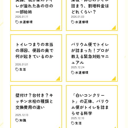
レが溢れたあの日の
詰まり、割増料金は
一部始終
どれくらい？
2026.01.11
2026.01.03
水道修理
水道修理
トイレつまりの本当
バリウム便でトイレ
の原因、便器の奥で
が詰まった！プロが
何が起きているのか
教える緊急対処マニ
ュアル
2026.01.01
2025.12.24
生活
水道修理
壁付け？台付き？キ
「白いコンクリー
ッチン水栓の種類と
ト」の正体、バリウ
交換費用の違い
ム便がトイレを詰ま
らせる科学
2025.12.13
2025.12.10
知識
生活