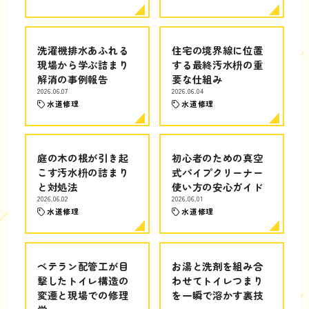
洗濯機排水あふれる
住宅の境界線に位置
現場から学ぶ詰まり
する最終汚水枡の重
解消の事例報告
要な仕組み
2026.06.07
2026.06.04
水道修理
水道修理
庭の木の根が引き起
初心者のための真空
こす汚水枡の詰まり
式パイプクリーナー
と対処法
使い方の安心ガイド
2026.06.02
2026.06.01
水道修理
水道修理
ベテラン配管工が目
お湯と洗剤を組み合
撃したトイレ構造の
わせてトイレつまり
変遷と現場での修理
を一瞬で溶かす裏技