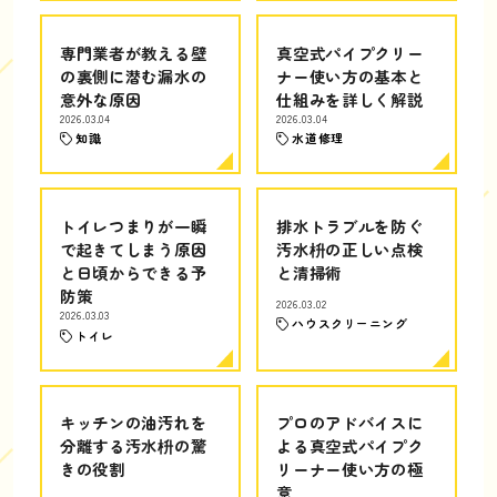
専門業者が教える壁
真空式パイプクリー
の裏側に潜む漏水の
ナー使い方の基本と
意外な原因
仕組みを詳しく解説
2026.03.04
2026.03.04
知識
水道修理
トイレつまりが一瞬
排水トラブルを防ぐ
で起きてしまう原因
汚水枡の正しい点検
と日頃からできる予
と清掃術
防策
2026.03.02
2026.03.03
ハウスクリーニング
トイレ
キッチンの油汚れを
プロのアドバイスに
分離する汚水枡の驚
よる真空式パイプク
きの役割
リーナー使い方の極
意