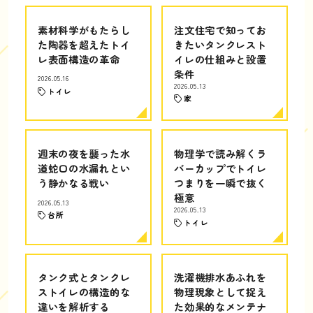
素材科学がもたらし
注文住宅で知ってお
た陶器を超えたトイ
きたいタンクレスト
レ表面構造の革命
イレの仕組みと設置
条件
2026.05.16
2026.05.13
トイレ
家
週末の夜を襲った水
物理学で読み解くラ
道蛇口の水漏れとい
バーカップでトイレ
う静かなる戦い
つまりを一瞬で抜く
極意
2026.05.13
2026.05.13
台所
トイレ
タンク式とタンクレ
洗濯機排水あふれを
ストイレの構造的な
物理現象として捉え
違いを解析する
た効果的なメンテナ