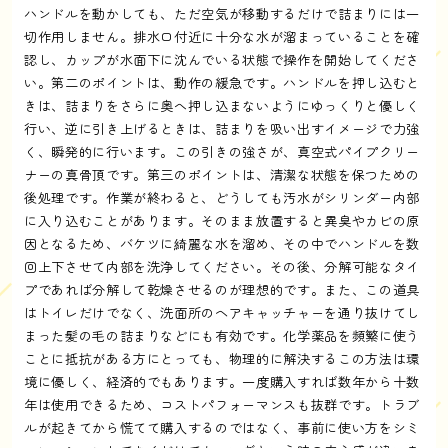
ハンドルを動かしても、ただ空気が移動するだけで詰まりには一
切作用しません。排水口付近に十分な水が溜まっていることを確
認し、カップが水面下に沈んでいる状態で操作を開始してくださ
い。第二のポイントは、動作の緩急です。ハンドルを押し込むと
きは、詰まりをさらに奥へ押し込まないようにゆっくりと優しく
行い、逆に引き上げるときは、詰まりを吸い出すイメージで力強
く、瞬発的に行います。この引きの強さが、真空式パイプクリー
ナーの真骨頂です。第三のポイントは、清潔な状態を保つための
後処理です。作業が終わると、どうしても汚水がシリンダー内部
に入り込むことがあります。そのまま放置すると異臭やカビの原
因となるため、バケツに綺麗な水を溜め、その中でハンドルを数
回上下させて内部を洗浄してください。その後、分解可能なタイ
プであれば分解して乾燥させるのが理想的です。また、この道具
はトイレだけでなく、洗面所のヘアキャッチャーを通り抜けてし
まった髪の毛の詰まりなどにも有効です。化学薬品を頻繁に使う
ことに抵抗がある方にとっても、物理的に解決するこの方法は環
境に優しく、経済的でもあります。一度購入すれば数年から十数
年は使用できるため、コストパフォーマンスも抜群です。トラブ
ルが起きてから慌てて購入するのではなく、事前に使い方をシミ