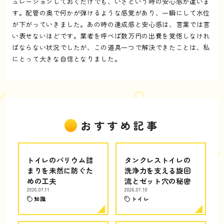
ュレーションしておくだけでも、いざという時の安心感が違いま
す。配管の奥で何かが弾けるような感覚があり、一瞬にして水位
が下がっていきました。あの時の達成感と安心感は、言葉では言
い表せないほどです。業者を呼べば数万円の出費を覚悟しなけれ
ばならない状況でしたが、この道具一つで解決できたことは、私
にとって大きな自信となりました。
おすすめ記事
トイレのバリウム詰
タンクレストイレの
まりを未然に防ぐた
洗浄力を支える旋回
めの工夫
流とゼット穴の秘密
2026.07.11
2026.07.10
知識
トイレ