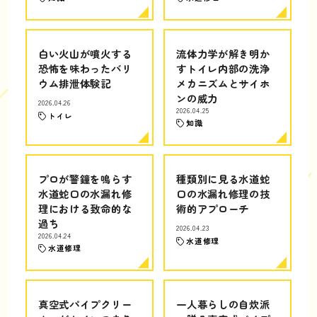
白い火山が噴火する
流体力学が解き明か
恐怖を味わったバリ
すトイレ内部の洗浄
ウム排泄体験記
メカニズムとサイホ
ンの威力
2026.04.26
2026.04.25
トイレ
知識
プロが警鐘を鳴らす
種類別に見る水道蛇
水道蛇口の水漏れ修
口の水漏れ修理の技
理における致命的な
術的アプローチ
過ち
2026.04.23
2026.04.24
水道修理
水道修理
真空式パイプクリー
一人暮らしの自炊派