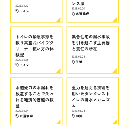
ンス法
2026.05.10
2026.05.06
トイレ
水道修理
トイレの緊急事態を
集合住宅の漏水事故
救う真空式パイプク
を引き起こす主要因
リーナー使い方の体
と責任の所在
験記
2026.05.04
2026.05.05
生活
トイレ
水道蛇口の水漏れを
重力を超える技術を
放置することで失わ
用いたタンクレスト
れる経済的価値の検
イレの排水メカニズ
証
ム
2026.05.04
2026.05.04
水道修理
知識