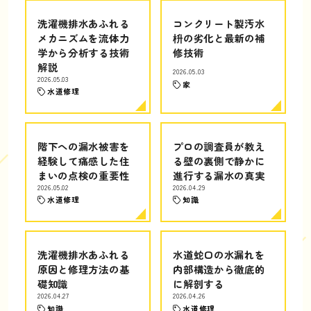
洗濯機排水あふれる
コンクリート製汚水
メカニズムを流体力
枡の劣化と最新の補
学から分析する技術
修技術
解説
2026.05.03
2026.05.03
家
水道修理
階下への漏水被害を
プロの調査員が教え
経験して痛感した住
る壁の裏側で静かに
まいの点検の重要性
進行する漏水の真実
2026.05.02
2026.04.29
水道修理
知識
洗濯機排水あふれる
水道蛇口の水漏れを
原因と修理方法の基
内部構造から徹底的
礎知識
に解剖する
2026.04.27
2026.04.26
知識
水道修理