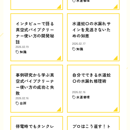
水道修理
インタビューで語る
水道蛇口の水漏れサ
真空式パイプクリー
インを見逃さないた
ナー使い方の開発秘
めの知恵
話
2026.02.17
2026.02.19
知識
知識
事例研究から学ぶ真
自分でできる水道蛇
空式パイプクリーナ
口の水漏れ修理術
ー使い方の成功と失
敗
2026.02.16
水道修理
2026.02.16
台所
停電時でもタンクレ
プロはこう直す！ト