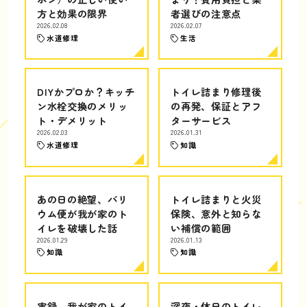
方と効果の限界
者選びの注意点
2026.02.08
2026.02.07
水道修理
生活
DIYかプロか？キッチ
トイレ詰まり修理後
ン水栓交換のメリッ
の再発、保証とアフ
ト・デメリット
ターサービス
2026.02.03
2026.01.31
水道修理
知識
あの日の絶望、バリ
トイレ詰まりと火災
ウム便が我が家のト
保険、意外と知らな
イレを破壊した話
い補償の範囲
2026.01.29
2026.01.13
知識
知識
実録、我が家のトイ
深夜・休日のトイレ