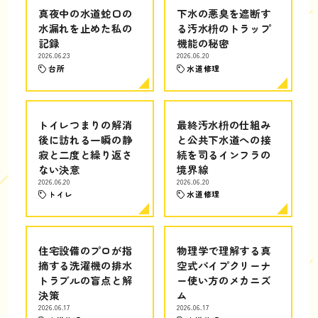
真夜中の水道蛇口の
下水の悪臭を遮断す
水漏れを止めた私の
る汚水枡のトラップ
記録
機能の秘密
2026.06.23
2026.06.20
台所
水道修理
トイレつまりの解消
最終汚水枡の仕組み
後に訪れる一瞬の静
と公共下水道への接
寂と二度と繰り返さ
続を司るインフラの
ない決意
境界線
2026.06.20
2026.06.20
トイレ
水道修理
住宅設備のプロが指
物理学で理解する真
摘する洗濯機の排水
空式パイプクリーナ
トラブルの盲点と解
ー使い方のメカニズ
決策
ム
2026.06.17
2026.06.17