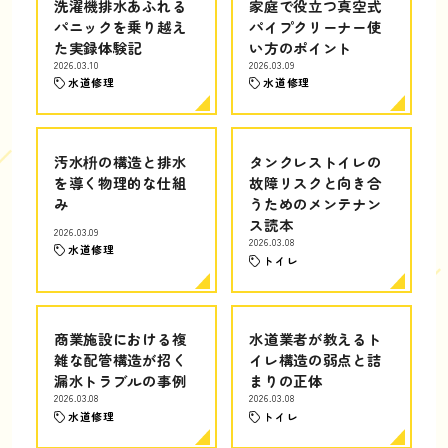
洗濯機排水あふれる
家庭で役立つ真空式
パニックを乗り越え
パイプクリーナー使
た実録体験記
い方のポイント
2026.03.10
2026.03.09
水道修理
水道修理
汚水枡の構造と排水
タンクレストイレの
を導く物理的な仕組
故障リスクと向き合
み
うためのメンテナン
ス読本
2026.03.09
2026.03.08
水道修理
トイレ
商業施設における複
水道業者が教えるト
雑な配管構造が招く
イレ構造の弱点と詰
漏水トラブルの事例
まりの正体
2026.03.08
2026.03.08
水道修理
トイレ