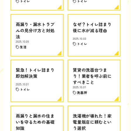
トイレ
トイレ
雨漏り・漏水トラブ
なぜ？トイレ詰まり
ルの見分け方と対処
後に水が減る理由
法
2025.10.03
2025.10.09
トイレ
生活
緊急！トイレ詰まり
賃貸の洗面台つま
即効解決策
り！業者を呼ぶ前に
すべきこと
2025.10.01
2025.10.01
トイレ
洗面所
雨漏りと漏水の住ま
洗濯機が壊れた！家
いを守るための基礎
電量販店に頼むとい
知識
う選択