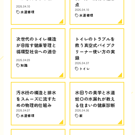
点
2026.04.10
2026.04.10
水道修理
水道修理
次世代のトイレ構造
トイレのトラブルを
が目指す健康管理と
救う真空式パイプク
循環型社会への適合
リーナー使い方の実
録
2026.04.09
2026.04.07
知識
トイレ
汚水枡の構造と排水
水回りの美学と水道
をスムーズに流すた
蛇口の水漏れが教え
めの物理的仕組み
る住まいの健康診断
2026.04.07
2026.04.06
水道修理
家