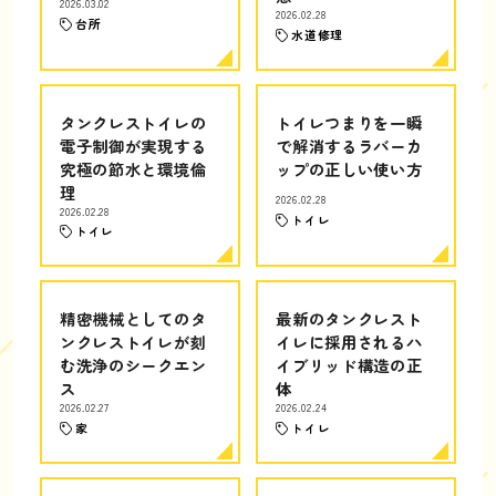
2026.03.02
2026.02.28
台所
水道修理
タンクレストイレの
トイレつまりを一瞬
電子制御が実現する
で解消するラバーカ
究極の節水と環境倫
ップの正しい使い方
理
2026.02.28
2026.02.28
トイレ
トイレ
精密機械としてのタ
最新のタンクレスト
ンクレストイレが刻
イレに採用されるハ
む洗浄のシークエン
イブリッド構造の正
ス
体
2026.02.27
2026.02.24
家
トイレ