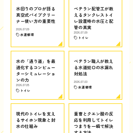
水回りのプロが語る
ベテラン配管工が教
真空式パイプクリー
えるタンクレストイ
ナー使い方の重要性
レ設置時の水圧と配
管の真実
2026.07.09
2026.07.09
水道修理
トイレ
水の「通り道」を最
ベテラン職人が教え
適化するコンピュー
る水道蛇口の水漏れ
ターシミュレーショ
対処法
ンの力
2026.07.03
2026.07.05
水道修理
トイレ
現代のトイレを支え
重曹とクエン酸の反
るサイホン現象と封
応を利用してトイレ
水の仕組み
つまりを一瞬で解決
する方法