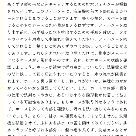
糸くずや髪の毛などをキャッチするための排水フィルターが搭載
されています。このフィルターは、洗濯機の前面下部にあるカバ
ーを開けると見つけることができます。多くの場合、カバーを開
けると小さなホースと丸い蓋が見えるはずです。フィルターを取
り出す前に、必ず残った水を排出するための手順を確認し、タオ
ルやバケツを用意して水漏れに備えてください。フィルターを回
して開けると、驚くほどの糸くずやゴミが詰まっていることがよ
くあります。これらをきれいに取り除くだけで、排水がスムーズ
になるケースが非常に多いのです。次に、排水ホースの状態を確
認しましょう。ホースが途中で折れ曲がっていたり、洗濯機と壁
の間に挟まって強く圧迫されていたりすると、水の流れが阻害さ
れます。ホースを真っ直ぐにし、ねじれがないか、無理な力がか
かっていないかを確認してください。また、ホースの内部に長年
の使用で洗剤カスやカビ、あるいは小さな固形物が付着して詰ま
っている可能性もあります。もしホースが取り外せるようであれ
ば、ホースを外して内部を確認し、汚れを洗い流してみるのも良
いでしょう。さらに、排水口の確認も忘れてはなりません。洗濯
機を移動させて、床にある排水口の蓋を開けてみてください。排
水トラップと呼ばれる部分に、髪の毛や糸くず、洗剤カスなどが