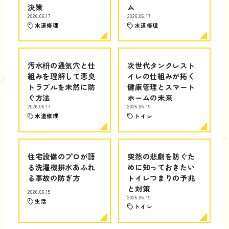
決策
ム
2026.06.17
2026.06.17
水道修理
水道修理
汚水枡の通気穴と仕
次世代タンクレスト
組みを理解して悪臭
イレの仕組みが拓く
トラブルを未然に防
健康管理とスマート
ぐ方法
ホームの未来
2026.06.17
2026.06.15
水道修理
トイレ
住宅設備のプロが語
突然の悲劇を防ぐた
る洗濯機排水あふれ
めに知っておきたい
る事故の防ぎ方
トイレつまりの予兆
と対策
2026.06.15
2026.06.15
生活
トイレ