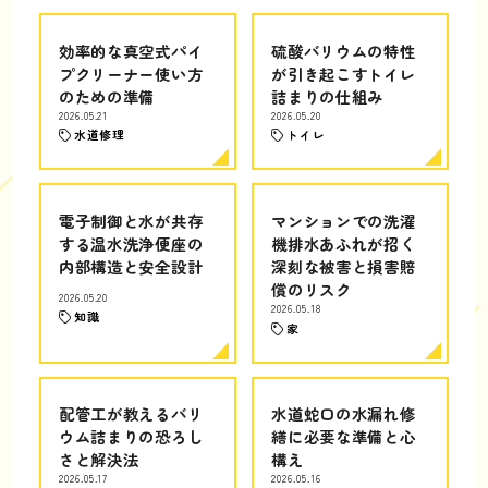
効率的な真空式パイ
硫酸バリウムの特性
プクリーナー使い方
が引き起こすトイレ
のための準備
詰まりの仕組み
2026.05.21
2026.05.20
水道修理
トイレ
電子制御と水が共存
マンションでの洗濯
する温水洗浄便座の
機排水あふれが招く
内部構造と安全設計
深刻な被害と損害賠
償のリスク
2026.05.20
2026.05.18
知識
家
配管工が教えるバリ
水道蛇口の水漏れ修
ウム詰まりの恐ろし
繕に必要な準備と心
さと解決法
構え
2026.05.17
2026.05.16