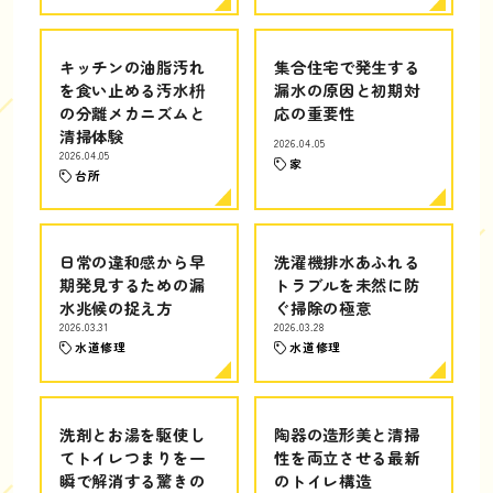
キッチンの油脂汚れ
集合住宅で発生する
を食い止める汚水枡
漏水の原因と初期対
の分離メカニズムと
応の重要性
清掃体験
2026.04.05
2026.04.05
家
台所
日常の違和感から早
洗濯機排水あふれる
期発見するための漏
トラブルを未然に防
水兆候の捉え方
ぐ掃除の極意
2026.03.31
2026.03.28
水道修理
水道修理
洗剤とお湯を駆使し
陶器の造形美と清掃
てトイレつまりを一
性を両立させる最新
瞬で解消する驚きの
のトイレ構造