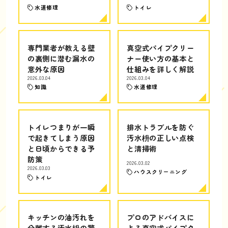
水道修理
トイレ
専門業者が教える壁
真空式パイプクリー
の裏側に潜む漏水の
ナー使い方の基本と
意外な原因
仕組みを詳しく解説
2026.03.04
2026.03.04
知識
水道修理
トイレつまりが一瞬
排水トラブルを防ぐ
で起きてしまう原因
汚水枡の正しい点検
と日頃からできる予
と清掃術
防策
2026.03.02
2026.03.03
ハウスクリーニング
トイレ
キッチンの油汚れを
プロのアドバイスに
分離する汚水枡の驚
よる真空式パイプク