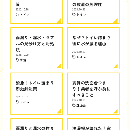
策
の放置の危険性
2025.10.10
2025.10.10
トイレ
トイレ
雨漏り・漏水トラブ
なぜ？トイレ詰まり
ルの見分け方と対処
後に水が減る理由
法
2025.10.03
2025.10.09
トイレ
生活
緊急！トイレ詰まり
賃貸の洗面台つま
即効解決策
り！業者を呼ぶ前に
すべきこと
2025.10.01
2025.10.01
トイレ
洗面所
雨漏りと漏水の住ま
洗濯機が壊れた！家