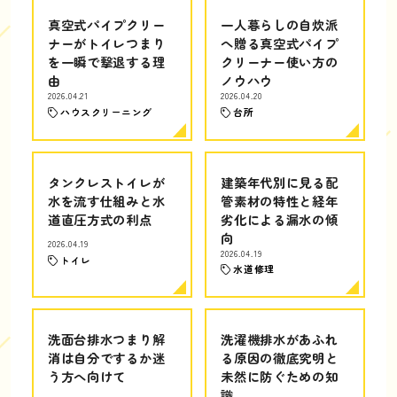
真空式パイプクリー
一人暮らしの自炊派
ナーがトイレつまり
へ贈る真空式パイプ
を一瞬で撃退する理
クリーナー使い方の
由
ノウハウ
2026.04.21
2026.04.20
ハウスクリーニング
台所
タンクレストイレが
建築年代別に見る配
水を流す仕組みと水
管素材の特性と経年
道直圧方式の利点
劣化による漏水の傾
向
2026.04.19
2026.04.19
トイレ
水道修理
洗面台排水つまり解
洗濯機排水があふれ
消は自分でするか迷
る原因の徹底究明と
う方へ向けて
未然に防ぐための知
識