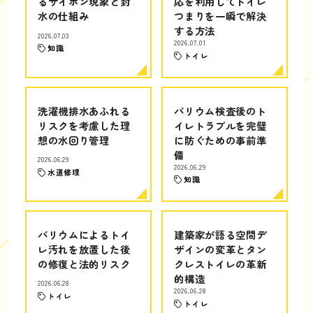
るサイホン現象と封
応を利用してトイレ
水の仕組み
つまりを一瞬で解決
する方法
2026.07.03
2026.07.01
知識
トイレ
洗濯機排水あふれる
バリウム検査後のト
リスクを考慮した理
イレトラブルを完璧
想の水回り管理
に防ぐための事前準
備
2026.06.29
2026.06.29
水道修理
知識
バリウムによるトイ
建築家が語る空間デ
レ汚れを放置した後
ザインの変革とタン
の修復と法的リスク
クレストイレの革新
的構造
2026.06.28
2026.06.28
トイレ
トイレ