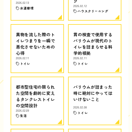
ク
2026.02.13
2026.02.12
水道修理
ハウスクリーニング
異物を流した際のト
胃の検査で使用する
イレつまりを一瞬で
バリウムが現代のト
悪化させないための
イレを詰まらせる科
心得
学的根拠
2026.02.11
2026.02.11
トイレ
トイレ
都市型住宅の限られ
バリウムが詰まった
た空間を劇的に変え
時に絶対にやっては
るタンクレストイレ
いけないこと
の空間設計
2026.02.08
2026.02.09
トイレ
生活