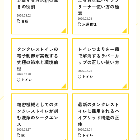
きの役割
リーナー使い方の極
意
2026.03.02
2026.02.28
台所
水道修理
タンクレストイレの
トイレつまりを一瞬
電子制御が実現する
で解消するラバーカ
究極の節水と環境倫
ップの正しい使い方
理
2026.02.28
2026.02.28
トイレ
トイレ
精密機械としてのタ
最新のタンクレスト
ンクレストイレが刻
イレに採用されるハ
む洗浄のシークエン
イブリッド構造の正
ス
体
2026.02.27
2026.02.24
家
トイレ