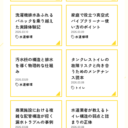
洗濯機排水あふれる
家庭で役立つ真空式
パニックを乗り越え
パイプクリーナー使
た実録体験記
い方のポイント
2026.03.10
2026.03.09
水道修理
水道修理
汚水枡の構造と排水
タンクレストイレの
を導く物理的な仕組
故障リスクと向き合
み
うためのメンテナン
ス読本
2026.03.09
2026.03.08
水道修理
トイレ
商業施設における複
水道業者が教えるト
雑な配管構造が招く
イレ構造の弱点と詰
漏水トラブルの事例
まりの正体
2026.03.08
2026.03.08