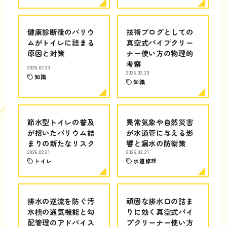
健康診断後のバリウ
技術ブログとしての
ムがトイレに詰まる
真空式パイプクリー
原因と対策
ナー使い方の物理的
考察
2026.02.23
2026.02.23
知識
知識
節水型トイレの普及
異常気象や自然災害
が招いたバリウム詰
が水道管に与える影
まりの新たなリスク
響と漏水の防衛策
2026.02.21
2026.02.21
トイレ
水道修理
排水の逆流を防ぐ汚
頑固な排水口の詰ま
水枡の通気機能と勾
りに効く真空式パイ
配管理のアドバイス
プクリーナー使い方