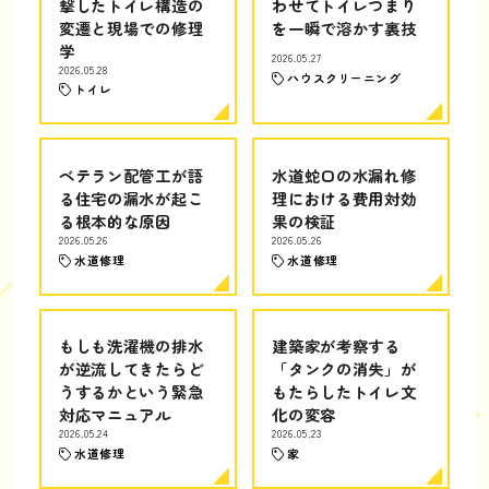
撃したトイレ構造の
わせてトイレつまり
変遷と現場での修理
を一瞬で溶かす裏技
学
2026.05.27
2026.05.28
ハウスクリーニング
トイレ
ベテラン配管工が語
水道蛇口の水漏れ修
る住宅の漏水が起こ
理における費用対効
る根本的な原因
果の検証
2026.05.26
2026.05.26
水道修理
水道修理
もしも洗濯機の排水
建築家が考察する
が逆流してきたらど
「タンクの消失」が
うするかという緊急
もたらしたトイレ文
対応マニュアル
化の変容
2026.05.24
2026.05.23
水道修理
家