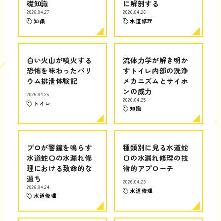
礎知識
に解剖する
2026.04.27
2026.04.26
知識
水道修理
白い火山が噴火する
流体力学が解き明か
恐怖を味わったバリ
すトイレ内部の洗浄
ウム排泄体験記
メカニズムとサイホ
ンの威力
2026.04.26
2026.04.25
トイレ
知識
プロが警鐘を鳴らす
種類別に見る水道蛇
水道蛇口の水漏れ修
口の水漏れ修理の技
理における致命的な
術的アプローチ
過ち
2026.04.23
2026.04.24
水道修理
水道修理