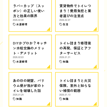
ラバーカップ（スッ
賃貸物件でトイレつ
ポン）の正しい使い
まり！費用負担と業
方と効果の限界
者選びの注意点
2026.02.08
2026.02.07
水道修理
生活
DIYかプロか？キッチ
トイレ詰まり修理後
ン水栓交換のメリッ
の再発、保証とアフ
ト・デメリット
ターサービス
2026.02.03
2026.01.31
水道修理
知識
あの日の絶望、バリ
トイレ詰まりと火災
ウム便が我が家のト
保険、意外と知らな
イレを破壊した話
い補償の範囲
2026.01.29
2026.01.13
知識
知識