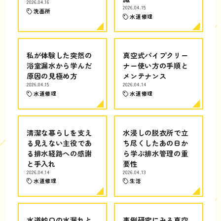
2026.04.16
2026.04.15
洗面所
水道修理
私が体験した突然の
真空式パイプクリー
浴室漏水から学んだ
ナー使い方の手順と
原因の見極め方
メンテナンス
2026.04.15
2026.04.14
水道修理
水道修理
清潔な暮らしを支え
水浸しの脱衣所で立
る見えない主役であ
ち尽くしたあの日か
る排水経路への感謝
ら学ぶ排水管理の重
と手入れ
要性
2026.04.14
2026.04.13
水道修理
生活
水道蛇口の水漏れと
事例研究にみる真空