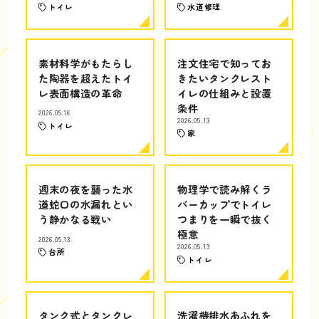
トイレ
水道修理
素材科学がもたらし
注文住宅で知ってお
た陶器を超えたトイ
きたいタンクレスト
レ表面構造の革命
イレの仕組みと設置
条件
2026.05.16
2026.05.13
トイレ
家
週末の夜を襲った水
物理学で読み解くラ
道蛇口の水漏れとい
バーカップでトイレ
う静かなる戦い
つまりを一瞬で抜く
極意
2026.05.13
2026.05.13
台所
トイレ
タンク式とタンクレ
洗濯機排水あふれを