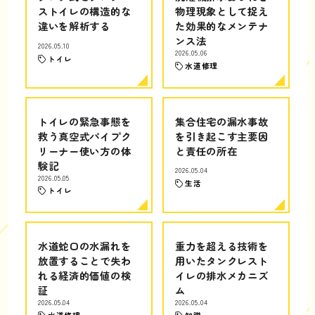
ストイレの構造的な
物理現象として捉え
違いを解析する
た効果的なメンテナ
ンス法
2026.05.10
2026.05.06
トイレ
水道修理
トイレの緊急事態を
集合住宅の漏水事故
救う真空式パイプク
を引き起こす主要因
リーナー使い方の体
と責任の所在
験記
2026.05.04
2026.05.05
生活
トイレ
水道蛇口の水漏れを
重力を超える技術を
放置することで失わ
用いたタンクレスト
れる経済的価値の検
イレの排水メカニズ
証
ム
2026.05.04
2026.05.04