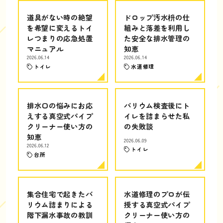
道具がない時の絶望
ドロップ汚水枡の仕
を希望に変えるトイ
組みと落差を利用し
レつまりの応急処置
た安全な排水管理の
マニュアル
知恵
2026.06.14
2026.06.14
トイレ
水道修理
排水口の悩みにお応
バリウム検査後にト
えする真空式パイプ
イレを詰まらせた私
クリーナー使い方の
の失敗談
知恵
2026.06.09
2026.06.12
トイレ
台所
集合住宅で起きたバ
水道修理のプロが伝
リウム詰まりによる
授する真空式パイプ
階下漏水事故の教訓
クリーナー使い方の