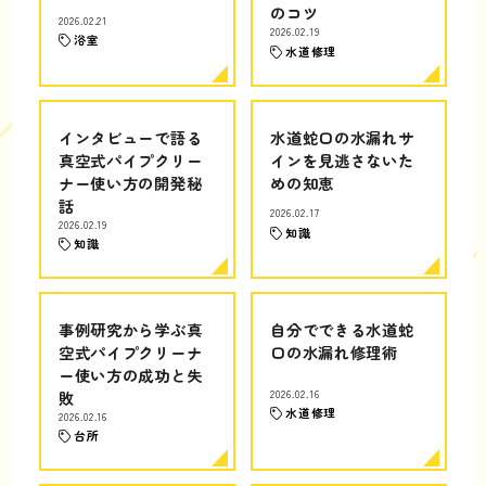
のコツ
2026.02.21
2026.02.19
浴室
水道修理
インタビューで語る
水道蛇口の水漏れサ
真空式パイプクリー
インを見逃さないた
ナー使い方の開発秘
めの知恵
話
2026.02.17
2026.02.19
知識
知識
事例研究から学ぶ真
自分でできる水道蛇
空式パイプクリーナ
口の水漏れ修理術
ー使い方の成功と失
敗
2026.02.16
水道修理
2026.02.16
台所