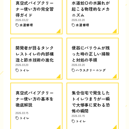
真空式パイプクリー
水道蛇口の水漏れが
ナー使い方の完全習
起こる物理的なメカ
得ガイド
ニズム
2026.03.22
2026.03.20
水道修理
水道修理
開発者が語るタンク
便器にバリウムが残
レストイレの内部構
った時の正しい掃除
造と節水技術の進化
と対処の手順
2026.03.20
2026.03.20
トイレ
ハウスクリーニング
真空式パイプクリー
集合住宅で発生した
ナー使い方の基本を
トイレつまりが一瞬
徹底解説
で大惨事に変わる恐
怖の瞬間
2026.03.15
2026.03.15
トイレ
トイレ