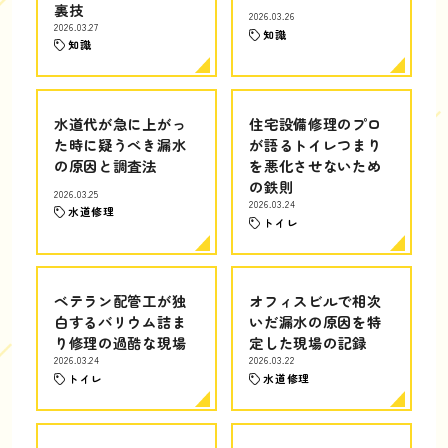
裏技
2026.03.26
2026.03.27
知識
知識
水道代が急に上がっ
住宅設備修理のプロ
た時に疑うべき漏水
が語るトイレつまり
の原因と調査法
を悪化させないため
の鉄則
2026.03.25
2026.03.24
水道修理
トイレ
ベテラン配管工が独
オフィスビルで相次
白するバリウム詰ま
いだ漏水の原因を特
り修理の過酷な現場
定した現場の記録
2026.03.24
2026.03.22
トイレ
水道修理