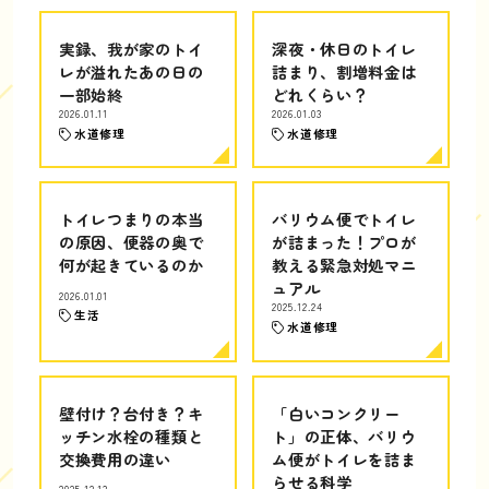
実録、我が家のトイ
深夜・休日のトイレ
レが溢れたあの日の
詰まり、割増料金は
一部始終
どれくらい？
2026.01.11
2026.01.03
水道修理
水道修理
トイレつまりの本当
バリウム便でトイレ
の原因、便器の奥で
が詰まった！プロが
何が起きているのか
教える緊急対処マニ
ュアル
2026.01.01
2025.12.24
生活
水道修理
壁付け？台付き？キ
「白いコンクリー
ッチン水栓の種類と
ト」の正体、バリウ
交換費用の違い
ム便がトイレを詰ま
らせる科学