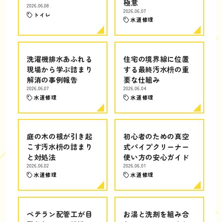
極意
2026.06.08
2026.06.07
トイレ
水道修理
洗濯機排水あふれる
住宅の境界線に位置
現場から学ぶ詰まり
する最終汚水枡の重
解消の事例報告
要な仕組み
2026.06.07
2026.06.04
水道修理
水道修理
庭の木の根が引き起
初心者のための真空
こす汚水枡の詰まり
式パイプクリーナー
と対処法
使い方の安心ガイド
2026.06.02
2026.06.01
水道修理
水道修理
ベテラン配管工が目
お湯と洗剤を組み合