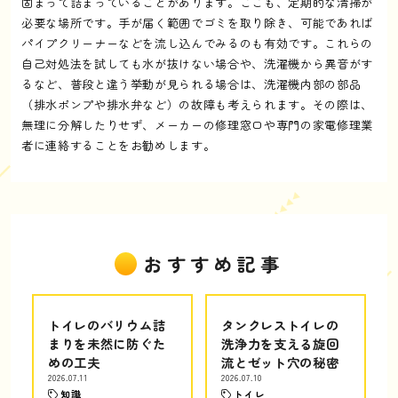
固まって詰まっていることがあります。ここも、定期的な清掃が
必要な場所です。手が届く範囲でゴミを取り除き、可能であれば
パイプクリーナーなどを流し込んでみるのも有効です。これらの
自己対処法を試しても水が抜けない場合や、洗濯機から異音がす
るなど、普段と違う挙動が見られる場合は、洗濯機内部の部品
（排水ポンプや排水弁など）の故障も考えられます。その際は、
無理に分解したりせず、メーカーの修理窓口や専門の家電修理業
者に連絡することをお勧めします。
おすすめ記事
トイレのバリウム詰
タンクレストイレの
まりを未然に防ぐた
洗浄力を支える旋回
めの工夫
流とゼット穴の秘密
2026.07.11
2026.07.10
知識
トイレ