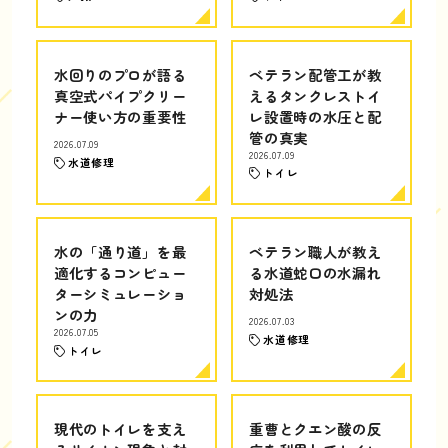
水回りのプロが語る
ベテラン配管工が教
真空式パイプクリー
えるタンクレストイ
ナー使い方の重要性
レ設置時の水圧と配
管の真実
2026.07.09
2026.07.09
水道修理
トイレ
水の「通り道」を最
ベテラン職人が教え
適化するコンピュー
る水道蛇口の水漏れ
ターシミュレーショ
対処法
ンの力
2026.07.03
2026.07.05
水道修理
トイレ
現代のトイレを支え
重曹とクエン酸の反