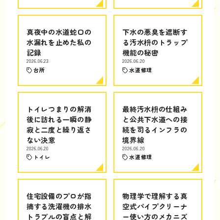
真夜中の水道蛇口の
下水の悪臭を遮断す
水漏れを止めた私の
る汚水枡のトラップ
記録
機能の秘密
2026.06.23
2026.06.20
台所
水道修理
トイレつまりの解消
最終汚水枡の仕組み
後に訪れる一瞬の静
と公共下水道への接
寂と二度と繰り返さ
続を司るインフラの
ない決意
境界線
2026.06.20
2026.06.20
トイレ
水道修理
住宅設備のプロが指
物理学で理解する真
摘する洗濯機の排水
空式パイプクリーナ
トラブルの盲点と解
ー使い方のメカニズ