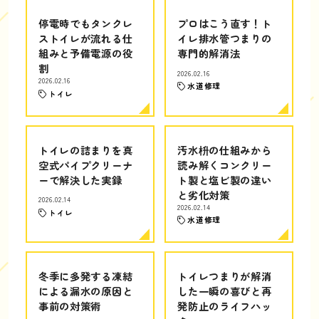
停電時でもタンクレ
プロはこう直す！ト
ストイレが流れる仕
イレ排水管つまりの
組みと予備電源の役
専門的解消法
割
2026.02.16
2026.02.16
水道修理
トイレ
トイレの詰まりを真
汚水枡の仕組みから
空式パイプクリーナ
読み解くコンクリー
ーで解決した実録
ト製と塩ビ製の違い
と劣化対策
2026.02.14
2026.02.14
トイレ
水道修理
冬季に多発する凍結
トイレつまりが解消
による漏水の原因と
した一瞬の喜びと再
事前の対策術
発防止のライフハッ