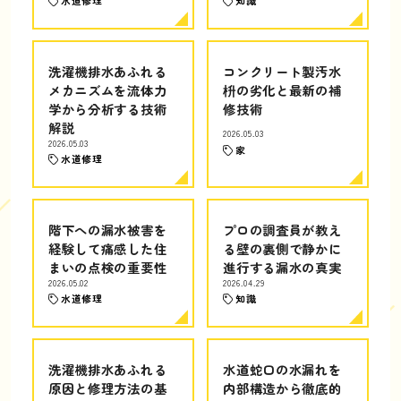
水道修理
知識
洗濯機排水あふれる
コンクリート製汚水
メカニズムを流体力
枡の劣化と最新の補
学から分析する技術
修技術
解説
2026.05.03
2026.05.03
家
水道修理
階下への漏水被害を
プロの調査員が教え
経験して痛感した住
る壁の裏側で静かに
まいの点検の重要性
進行する漏水の真実
2026.05.02
2026.04.29
水道修理
知識
洗濯機排水あふれる
水道蛇口の水漏れを
原因と修理方法の基
内部構造から徹底的