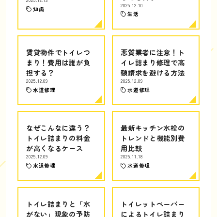
2025.12.13
2025.12.10
知識
生活
賃貸物件でトイレつ
悪質業者に注意！ト
まり！費用は誰が負
イレ詰まり修理で高
担する？
額請求を避ける方法
2025.12.09
2025.12.09
水道修理
水道修理
なぜこんなに違う？
最新キッチン水栓の
トイレ詰まりの料金
トレンドと機能別費
が高くなるケース
用比較
2025.12.09
2025.11.18
水道修理
水道修理
トイレ詰まりと「水
トイレットペーパー
がない」現象の予防
によるトイレ詰まり