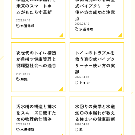
未来のスマートホー
式パイプクリーナー
ムがもたらす革新
使い方の成功と注意
点
2026.04.10
2026.04.10
水道修理
水道修理
次世代のトイレ構造
トイレのトラブルを
が目指す健康管理と
救う真空式パイプク
循環型社会への適合
リーナー使い方の実
録
2026.04.09
2026.04.07
知識
トイレ
汚水枡の構造と排水
水回りの美学と水道
をスムーズに流すた
蛇口の水漏れが教え
めの物理的仕組み
る住まいの健康診断
2026.04.07
2026.04.06
水道修理
家