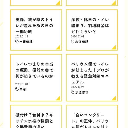
実録、我が家のトイ
深夜・休日のトイレ
レが溢れたあの日の
詰まり、割増料金は
一部始終
どれくらい？
2026.01.11
2026.01.03
水道修理
水道修理
トイレつまりの本当
バリウム便でトイレ
の原因、便器の奥で
が詰まった！プロが
何が起きているのか
教える緊急対処マニ
ュアル
2026.01.01
2025.12.24
生活
水道修理
壁付け？台付き？キ
「白いコンクリー
ッチン水栓の種類と
ト」の正体、バリウ
交換費用の違い
ム便がトイレを詰ま