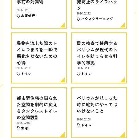
事前の対策術
発防止のライフハッ
ク
2026.02.13
2026.02.12
水道修理
ハウスクリーニング
異物を流した際のト
胃の検査で使用する
イレつまりを一瞬で
バリウムが現代のト
悪化させないための
イレを詰まらせる科
心得
学的根拠
2026.02.11
2026.02.11
トイレ
トイレ
都市型住宅の限られ
バリウムが詰まった
た空間を劇的に変え
時に絶対にやっては
るタンクレストイレ
いけないこと
の空間設計
2026.02.08
2026.02.09
トイレ
生活