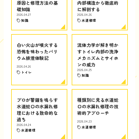
原因と修理方法の基
内部構造から徹底的
礎知識
に解剖する
2026.04.27
2026.04.26
知識
水道修理
白い火山が噴火する
流体力学が解き明か
恐怖を味わったバリ
すトイレ内部の洗浄
ウム排泄体験記
メカニズムとサイホ
ンの威力
2026.04.26
2026.04.25
トイレ
知識
プロが警鐘を鳴らす
種類別に見る水道蛇
水道蛇口の水漏れ修
口の水漏れ修理の技
理における致命的な
術的アプローチ
過ち
2026.04.23
2026.04.24
水道修理
水道修理