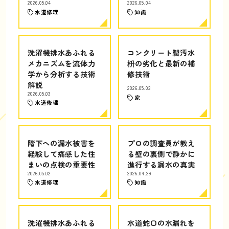
2026.05.04
2026.05.04
水道修理
知識
洗濯機排水あふれる
コンクリート製汚水
メカニズムを流体力
枡の劣化と最新の補
学から分析する技術
修技術
解説
2026.05.03
2026.05.03
家
水道修理
階下への漏水被害を
プロの調査員が教え
経験して痛感した住
る壁の裏側で静かに
まいの点検の重要性
進行する漏水の真実
2026.05.02
2026.04.29
水道修理
知識
洗濯機排水あふれる
水道蛇口の水漏れを