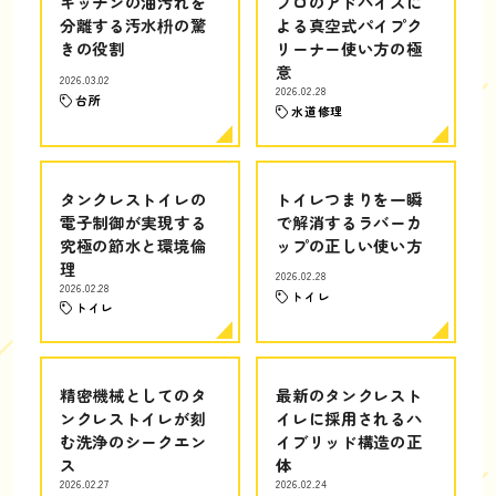
キッチンの油汚れを
プロのアドバイスに
分離する汚水枡の驚
よる真空式パイプク
きの役割
リーナー使い方の極
意
2026.03.02
2026.02.28
台所
水道修理
タンクレストイレの
トイレつまりを一瞬
電子制御が実現する
で解消するラバーカ
究極の節水と環境倫
ップの正しい使い方
理
2026.02.28
2026.02.28
トイレ
トイレ
精密機械としてのタ
最新のタンクレスト
ンクレストイレが刻
イレに採用されるハ
む洗浄のシークエン
イブリッド構造の正
ス
体
2026.02.27
2026.02.24