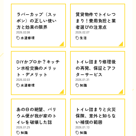
ラバーカップ（スッ
賃貸物件でトイレつ
ポン）の正しい使い
まり！費用負担と業
方と効果の限界
者選びの注意点
2026.02.08
2026.02.07
水道修理
生活
DIYかプロか？キッチ
トイレ詰まり修理後
ン水栓交換のメリッ
の再発、保証とアフ
ト・デメリット
ターサービス
2026.02.03
2026.01.31
水道修理
知識
あの日の絶望、バリ
トイレ詰まりと火災
ウム便が我が家のト
保険、意外と知らな
イレを破壊した話
い補償の範囲
2026.01.29
2026.01.13
知識
知識