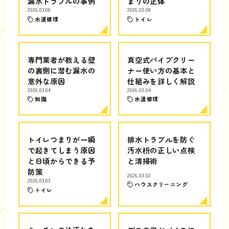
漏水トラブルの事例
まりの正体
2026.03.08
2026.03.08
水道修理
トイレ
専門業者が教える壁
真空式パイプクリー
の裏側に潜む漏水の
ナー使い方の基本と
意外な原因
仕組みを詳しく解説
2026.03.04
2026.03.04
知識
水道修理
トイレつまりが一瞬
排水トラブルを防ぐ
で起きてしまう原因
汚水枡の正しい点検
と日頃からできる予
と清掃術
防策
2026.03.02
2026.03.03
ハウスクリーニング
トイレ