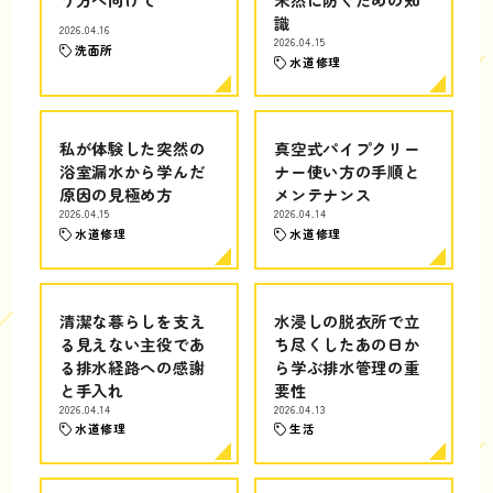
識
2026.04.16
2026.04.15
洗面所
水道修理
私が体験した突然の
真空式パイプクリー
浴室漏水から学んだ
ナー使い方の手順と
原因の見極め方
メンテナンス
2026.04.15
2026.04.14
水道修理
水道修理
清潔な暮らしを支え
水浸しの脱衣所で立
る見えない主役であ
ち尽くしたあの日か
る排水経路への感謝
ら学ぶ排水管理の重
と手入れ
要性
2026.04.14
2026.04.13
水道修理
生活