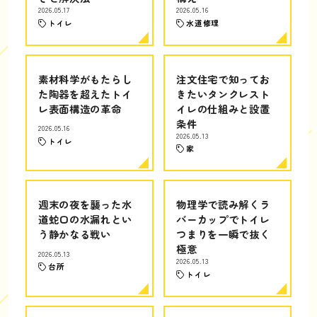
2026.05.17
2026.05.16
トイレ
水道修理
素材科学がもたらし
注文住宅で知ってお
た陶器を超えたトイ
きたいタンクレスト
レ表面構造の革命
イレの仕組みと設置
条件
2026.05.16
2026.05.13
トイレ
家
週末の夜を襲った水
物理学で読み解くラ
道蛇口の水漏れとい
バーカップでトイレ
う静かなる戦い
つまりを一瞬で抜く
極意
2026.05.13
2026.05.13
台所
トイレ