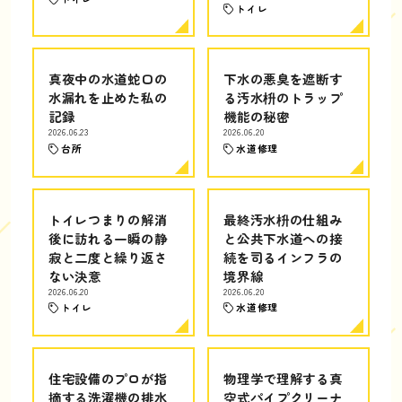
トイレ
真夜中の水道蛇口の
下水の悪臭を遮断す
水漏れを止めた私の
る汚水枡のトラップ
記録
機能の秘密
2026.06.23
2026.06.20
台所
水道修理
トイレつまりの解消
最終汚水枡の仕組み
後に訪れる一瞬の静
と公共下水道への接
寂と二度と繰り返さ
続を司るインフラの
ない決意
境界線
2026.06.20
2026.06.20
トイレ
水道修理
住宅設備のプロが指
物理学で理解する真
摘する洗濯機の排水
空式パイプクリーナ