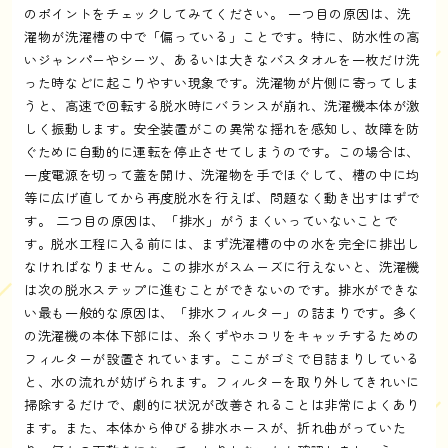
のポイントをチェックしてみてください。 一つ目の原因は、洗
濯物が洗濯槽の中で「偏っている」ことです。特に、防水性の高
いジャンパーやシーツ、あるいは大きなバスタオルを一枚だけ洗
った時などに起こりやすい現象です。洗濯物が片側に寄ってしま
うと、高速で回転する脱水時にバランスが崩れ、洗濯機本体が激
しく振動します。安全装置がこの異常な揺れを感知し、故障を防
ぐために自動的に運転を停止させてしまうのです。この場合は、
一度電源を切って蓋を開け、洗濯物を手でほぐして、槽の中に均
等に広げ直してから再度脱水を行えば、問題なく動き出すはずで
す。 二つ目の原因は、「排水」がうまくいっていないことで
す。脱水工程に入る前には、まず洗濯槽の中の水を完全に排出し
なければなりません。この排水がスムーズに行えないと、洗濯機
は次の脱水ステップに進むことができないのです。排水ができな
い最も一般的な原因は、「排水フィルター」の詰まりです。多く
の洗濯機の本体下部には、糸くずやホコリをキャッチするための
フィルターが設置されています。ここがゴミで目詰まりしている
と、水の流れが妨げられます。フィルターを取り外してきれいに
掃除するだけで、劇的に状況が改善されることは非常によくあり
ます。また、本体から伸びる排水ホースが、折れ曲がっていた