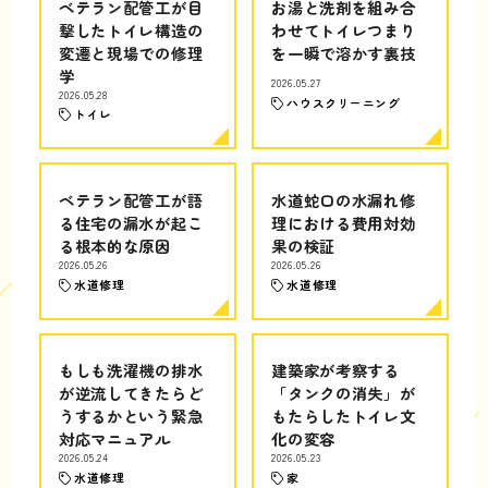
ベテラン配管工が目
お湯と洗剤を組み合
撃したトイレ構造の
わせてトイレつまり
変遷と現場での修理
を一瞬で溶かす裏技
学
2026.05.27
2026.05.28
ハウスクリーニング
トイレ
ベテラン配管工が語
水道蛇口の水漏れ修
る住宅の漏水が起こ
理における費用対効
る根本的な原因
果の検証
2026.05.26
2026.05.26
水道修理
水道修理
もしも洗濯機の排水
建築家が考察する
が逆流してきたらど
「タンクの消失」が
うするかという緊急
もたらしたトイレ文
対応マニュアル
化の変容
2026.05.24
2026.05.23
水道修理
家