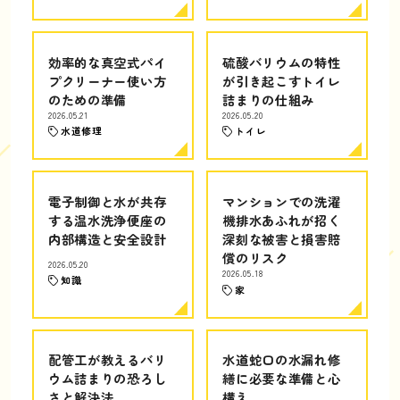
効率的な真空式パイ
硫酸バリウムの特性
プクリーナー使い方
が引き起こすトイレ
のための準備
詰まりの仕組み
2026.05.21
2026.05.20
水道修理
トイレ
電子制御と水が共存
マンションでの洗濯
する温水洗浄便座の
機排水あふれが招く
内部構造と安全設計
深刻な被害と損害賠
償のリスク
2026.05.20
2026.05.18
知識
家
配管工が教えるバリ
水道蛇口の水漏れ修
ウム詰まりの恐ろし
繕に必要な準備と心
さと解決法
構え