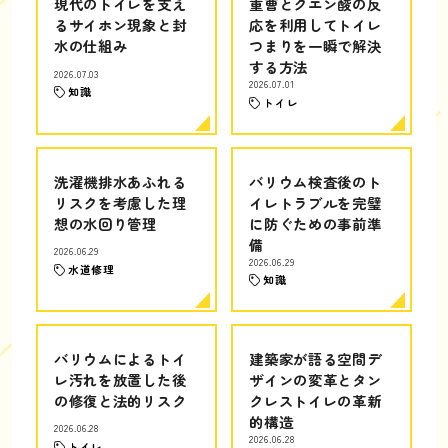
現代のトイレを支え
重曹とクエン酸の反
るサイホン現象と封
応を利用してトイレ
水の仕組み
つまりを一瞬で解決
する方法
2026.07.03
2026.07.01
知識
トイレ
洗濯機排水あふれる
バリウム検査後のト
リスクを考慮した理
イレトラブルを完璧
想の水回り管理
に防ぐための事前準
備
2026.06.29
2026.06.29
水道修理
知識
バリウムによるトイ
建築家が語る空間デ
レ汚れを放置した後
ザインの変革とタン
の修復と法的リスク
クレストイレの革新
的構造
2026.06.28
2026.06.28
トイレ