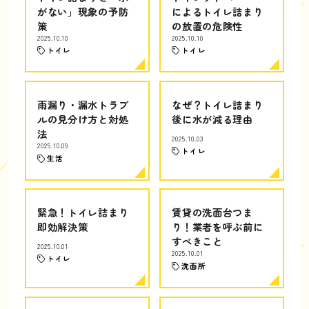
がない」現象の予防
によるトイレ詰まり
策
の放置の危険性
2025.10.10
2025.10.10
トイレ
トイレ
雨漏り・漏水トラブ
なぜ？トイレ詰まり
ルの見分け方と対処
後に水が減る理由
法
2025.10.03
2025.10.09
トイレ
生活
緊急！トイレ詰まり
賃貸の洗面台つま
即効解決策
り！業者を呼ぶ前に
すべきこと
2025.10.01
2025.10.01
トイレ
洗面所