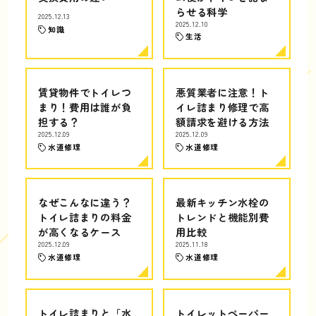
らせる科学
2025.12.13
2025.12.10
知識
生活
賃貸物件でトイレつ
悪質業者に注意！ト
まり！費用は誰が負
イレ詰まり修理で高
担する？
額請求を避ける方法
2025.12.09
2025.12.09
水道修理
水道修理
なぜこんなに違う？
最新キッチン水栓の
トイレ詰まりの料金
トレンドと機能別費
が高くなるケース
用比較
2025.12.09
2025.11.18
水道修理
水道修理
トイレ詰まりと「水
トイレットペーパー