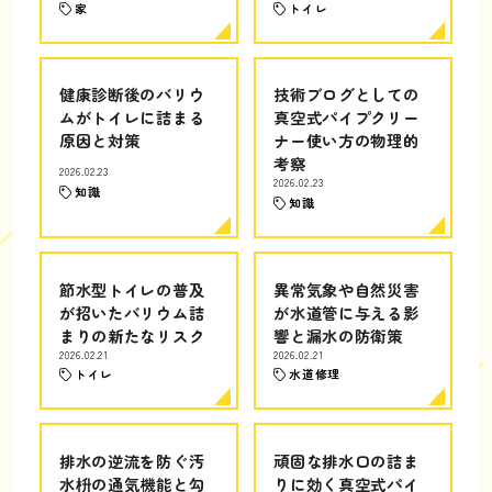
家
トイレ
健康診断後のバリウ
技術ブログとしての
ムがトイレに詰まる
真空式パイプクリー
原因と対策
ナー使い方の物理的
考察
2026.02.23
2026.02.23
知識
知識
節水型トイレの普及
異常気象や自然災害
が招いたバリウム詰
が水道管に与える影
まりの新たなリスク
響と漏水の防衛策
2026.02.21
2026.02.21
トイレ
水道修理
排水の逆流を防ぐ汚
頑固な排水口の詰ま
水枡の通気機能と勾
りに効く真空式パイ