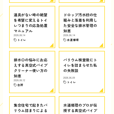
道具がない時の絶望
ドロップ汚水枡の仕
を希望に変えるトイ
組みと落差を利用し
レつまりの応急処置
た安全な排水管理の
マニュアル
知恵
2026.06.14
2026.06.14
トイレ
水道修理
排水口の悩みにお応
バリウム検査後にト
えする真空式パイプ
イレを詰まらせた私
クリーナー使い方の
の失敗談
知恵
2026.06.09
2026.06.12
トイレ
台所
集合住宅で起きたバ
水道修理のプロが伝
リウム詰まりによる
授する真空式パイプ