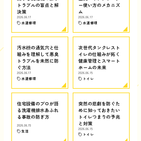
トラブルの盲点と解
ー使い方のメカニズ
決策
ム
2026.06.17
2026.06.17
水道修理
水道修理
汚水枡の通気穴と仕
次世代タンクレスト
組みを理解して悪臭
イレの仕組みが拓く
トラブルを未然に防
健康管理とスマート
ぐ方法
ホームの未来
2026.06.17
2026.06.15
水道修理
トイレ
住宅設備のプロが語
突然の悲劇を防ぐた
る洗濯機排水あふれ
めに知っておきたい
る事故の防ぎ方
トイレつまりの予兆
と対策
2026.06.15
2026.06.15
生活
トイレ