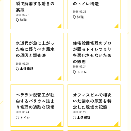
瞬で解消する驚きの
のトイレ構造
裏技
2026.03.26
2026.03.27
知識
知識
水道代が急に上がっ
住宅設備修理のプロ
た時に疑うべき漏水
が語るトイレつまり
の原因と調査法
を悪化させないため
の鉄則
2026.03.25
2026.03.24
水道修理
トイレ
ベテラン配管工が独
オフィスビルで相次
白するバリウム詰ま
いだ漏水の原因を特
り修理の過酷な現場
定した現場の記録
2026.03.24
2026.03.22
トイレ
水道修理