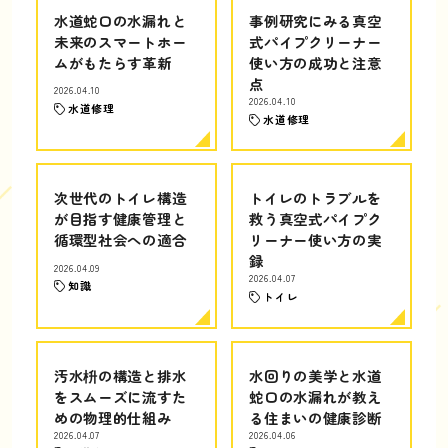
水道蛇口の水漏れと
事例研究にみる真空
未来のスマートホー
式パイプクリーナー
ムがもたらす革新
使い方の成功と注意
点
2026.04.10
2026.04.10
水道修理
水道修理
次世代のトイレ構造
トイレのトラブルを
が目指す健康管理と
救う真空式パイプク
循環型社会への適合
リーナー使い方の実
録
2026.04.09
2026.04.07
知識
トイレ
汚水枡の構造と排水
水回りの美学と水道
をスムーズに流すた
蛇口の水漏れが教え
めの物理的仕組み
る住まいの健康診断
2026.04.07
2026.04.06