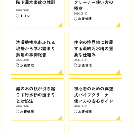
階下漏水事故の教訓
クリーナー使い方の
極意
2026.06.08
2026.06.07
トイレ
水道修理
洗濯機排水あふれる
住宅の境界線に位置
現場から学ぶ詰まり
する最終汚水枡の重
解消の事例報告
要な仕組み
2026.06.07
2026.06.04
水道修理
水道修理
庭の木の根が引き起
初心者のための真空
こす汚水枡の詰まり
式パイプクリーナー
と対処法
使い方の安心ガイド
2026.06.02
2026.06.01
水道修理
水道修理