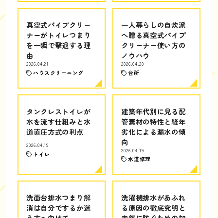
真空式パイプクリー
一人暮らしの自炊派
ナーがトイレつまり
へ贈る真空式パイプ
を一瞬で撃退する理
クリーナー使い方の
由
ノウハウ
2026.04.21
2026.04.20
ハウスクリーニング
台所
タンクレストイレが
建築年代別に見る配
水を流す仕組みと水
管素材の特性と経年
道直圧方式の利点
劣化による漏水の傾
向
2026.04.19
2026.04.19
トイレ
水道修理
洗面台排水つまり解
洗濯機排水があふれ
消は自分でするか迷
る原因の徹底究明と
う方へ向けて
未然に防ぐための知