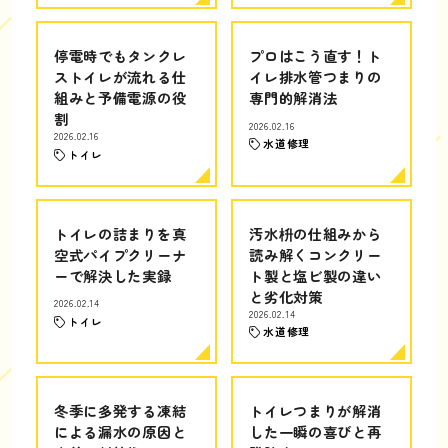
停電時でもタンクレ
プロはこう直す！ト
ストイレが流れる仕
イレ排水管つまりの
組みと予備電源の役
専門的解消法
割
2026.02.16
2026.02.16
水道修理
トイレ
トイレの詰まりを真
汚水枡の仕組みから
空式パイプクリーナ
読み解くコンクリー
ーで解決した実録
ト製と塩ビ製の違い
と劣化対策
2026.02.14
2026.02.14
トイレ
水道修理
冬季に多発する凍結
トイレつまりが解消
による漏水の原因と
した一瞬の喜びと再