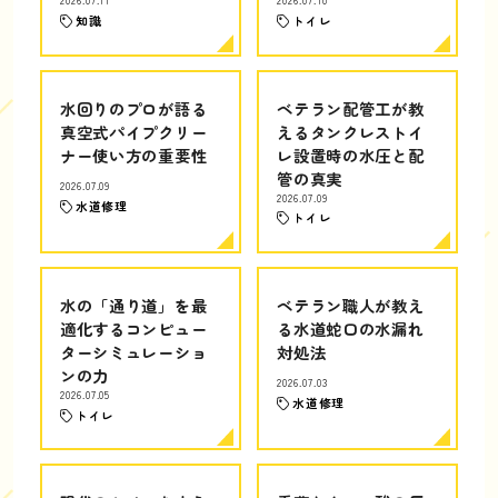
2026.07.11
2026.07.10
知識
トイレ
水回りのプロが語る
ベテラン配管工が教
真空式パイプクリー
えるタンクレストイ
ナー使い方の重要性
レ設置時の水圧と配
管の真実
2026.07.09
2026.07.09
水道修理
トイレ
水の「通り道」を最
ベテラン職人が教え
適化するコンピュー
る水道蛇口の水漏れ
ターシミュレーショ
対処法
ンの力
2026.07.03
2026.07.05
水道修理
トイレ