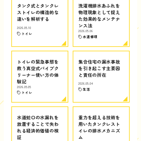
タンク式とタンクレ
洗濯機排水あふれを
ストイレの構造的な
物理現象として捉え
違いを解析する
た効果的なメンテナ
ンス法
2026.05.10
2026.05.06
トイレ
水道修理
トイレの緊急事態を
集合住宅の漏水事故
救う真空式パイプク
を引き起こす主要因
リーナー使い方の体
と責任の所在
験記
2026.05.04
2026.05.05
生活
トイレ
水道蛇口の水漏れを
重力を超える技術を
放置することで失わ
用いたタンクレスト
れる経済的価値の検
イレの排水メカニズ
証
ム