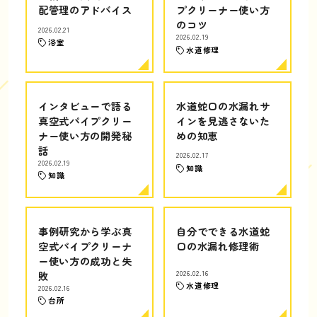
配管理のアドバイス
プクリーナー使い方
のコツ
2026.02.21
2026.02.19
浴室
水道修理
インタビューで語る
水道蛇口の水漏れサ
真空式パイプクリー
インを見逃さないた
ナー使い方の開発秘
めの知恵
話
2026.02.17
2026.02.19
知識
知識
事例研究から学ぶ真
自分でできる水道蛇
空式パイプクリーナ
口の水漏れ修理術
ー使い方の成功と失
敗
2026.02.16
水道修理
2026.02.16
台所