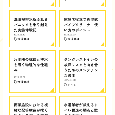
洗濯機排水あふれる
家庭で役立つ真空式
パニックを乗り越え
パイプクリーナー使
た実録体験記
い方のポイント
2026.03.10
2026.03.09
水道修理
水道修理
汚水枡の構造と排水
タンクレストイレの
を導く物理的な仕組
故障リスクと向き合
み
うためのメンテナン
ス読本
2026.03.09
2026.03.08
水道修理
トイレ
商業施設における複
水道業者が教えるト
雑な配管構造が招く
イレ構造の弱点と詰