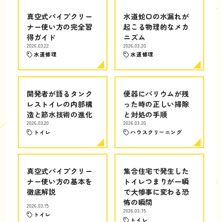
真空式パイプクリー
水道蛇口の水漏れが
ナー使い方の完全習
起こる物理的なメカ
得ガイド
ニズム
2026.03.22
2026.03.20
水道修理
水道修理
開発者が語るタンク
便器にバリウムが残
レストイレの内部構
った時の正しい掃除
造と節水技術の進化
と対処の手順
2026.03.20
2026.03.20
トイレ
ハウスクリーニング
真空式パイプクリー
集合住宅で発生した
ナー使い方の基本を
トイレつまりが一瞬
徹底解説
で大惨事に変わる恐
怖の瞬間
2026.03.15
2026.03.15
トイレ
トイレ