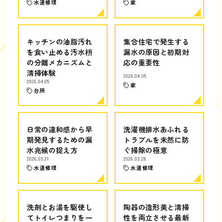
水道修理
家
キッチンの油脂汚れ
集合住宅で発生する
を食い止める汚水枡
漏水の原因と初期対
の分離メカニズムと
応の重要性
清掃体験
2026.04.05
2026.04.05
家
台所
日常の違和感から早
洗濯機排水あふれる
期発見するための漏
トラブルを未然に防
水兆候の捉え方
ぐ掃除の極意
2026.03.31
2026.03.28
水道修理
水道修理
洗剤とお湯を駆使し
陶器の造形美と清掃
てトイレつまりを一
性を両立させる最新